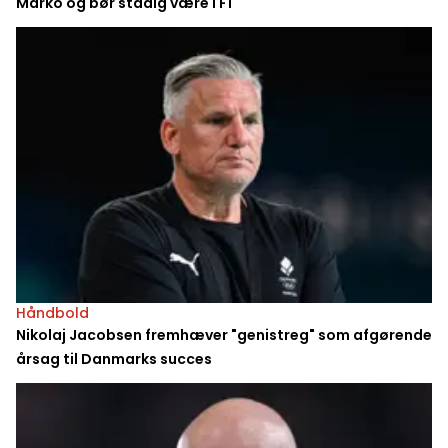
Marko og bør stadig være i F1
Håndbold
Nikolaj Jacobsen fremhæver "genistreg" som afgørende
årsag til Danmarks succes