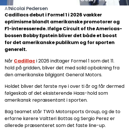
Nicolai Pedersen
Af
Cadillacs debut i Formel 1 i 2026 vækker
optimisme blandt amerikanske promotorer og
F1-interesserede. Ifølge Circuit of the Americas-
bossen Bobby Epstein bliver det både et boost
for det amerikanske publikum og for sporten
generelt.
Når
Cadillac
i 2026 indtager Formel 1 som det 11.
hold på gridden, bliver det med solid opbakning fra
den amerikanske bilgigant General Motors.
Holdet bliver det første nye i over ti år og får dermed
følgeskab af det eksisterende Haas-hold som
amerikansk repræsentant i sporten.
Bag teamet står TWG Motorsports Group, og de to
erfarne kørere Valtteri Bottas og Sergio Perez er
allerede præsenteret som det faste line-up.