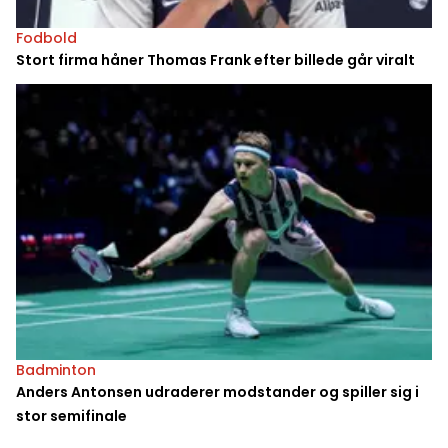
Fodbold
Stort firma håner Thomas Frank efter billede går viralt
Badminton
Anders Antonsen udraderer modstander og spiller sig i
stor semifinale