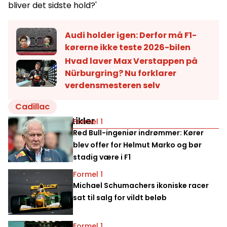
bliver det sidste hold?'
Audi holder igen: Derfor må F1-
kørerne ikke teste 2026-bilen
Hvad laver Max Verstappen på
Nürburgring? Nu forklarer
verdensmesteren selv
Cadillac
Relaterede artikler
Formel 1
Red Bull-ingeniør indrømmer: Kører
blev offer for Helmut Marko og bør
stadig være i F1
Formel 1
Michael Schumachers ikoniske racer
sat til salg for vildt beløb
Formel 1