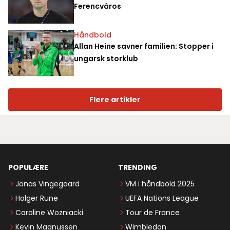
Ferencváros
Håndbold
Allan Heine savner familien: Stopper i
ungarsk storklub
Flere artikler
POPULÆRE
TRENDING
Jonas Vingegaard
VM i håndbold 2025
Holger Rune
UEFA Nations League
Caroline Wozniacki
Tour de France
Kevin Magnussen
Wimbledon