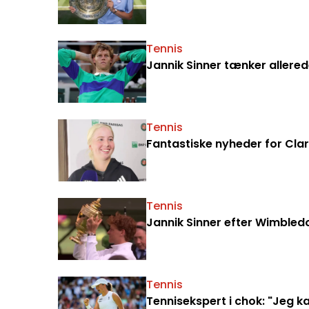
Tennis
Jannik Sinner tænker allere
Tennis
Fantastiske nyheder for Cla
Tennis
Jannik Sinner efter Wimbledo
Tennis
Tennisekspert i chok: "Jeg k