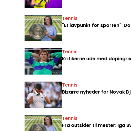
Tennis
"Et lavpunkt for sporten":
Tennis
Kritikerne ude med dopingriv
Tennis
Bizarre nyheder for Novak D
Tennis
Fra outsider til mester: Iga