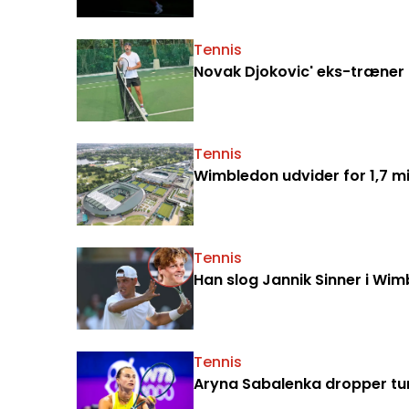
Tennis
Novak Djokovic' eks-træner ka
Tennis
Wimbledon udvider for 1,7 mi
Tennis
Han slog Jannik Sinner i Wim
Tennis
Aryna Sabalenka dropper tu