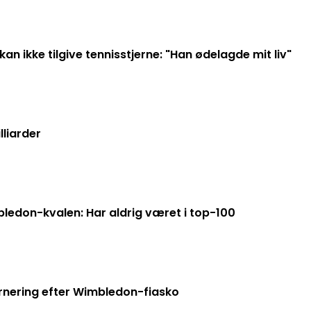
n ikke tilgive tennisstjerne: "Han ødelagde mit liv"
lliarder
bledon-kvalen: Har aldrig været i top-100
rnering efter Wimbledon-fiasko