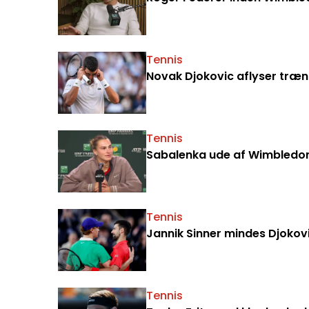
Tennis
Novak Djokovic aflyser træ
Tennis
Sabalenka ude af Wimbledon:
Tennis
Jannik Sinner mindes Djokovi
Tennis