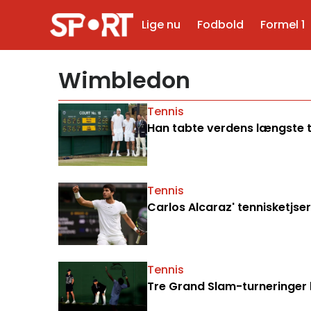
Lige nu
Fodbold
Formel 1
Wimbledon
Tennis
Han tabte verdens længste 
Tennis
Carlos Alcaraz' tennisketjse
Tennis
Tre Grand Slam-turneringer 