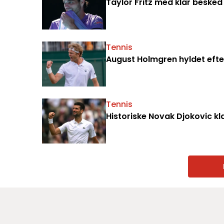
Taylor Fritz med klar beske
Tennis
August Holmgren hyldet efte
Tennis
Historiske Novak Djokovic kl