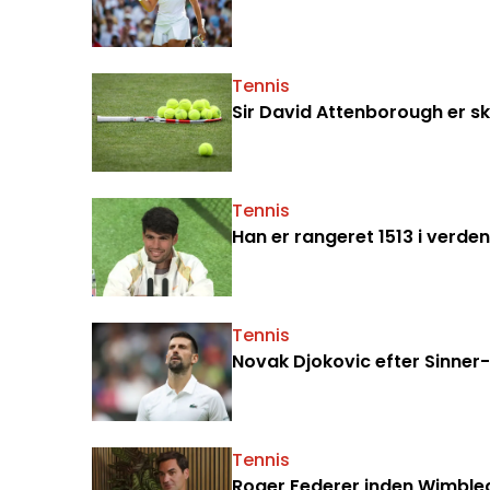
Tennis
Sir David Attenborough er sk
Tennis
Han er rangeret 1513 i verde
Tennis
Novak Djokovic efter Sinner-
Tennis
Roger Federer inden Wimbled