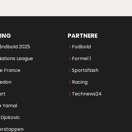
ING
PARTNERE
åndbold 2025
Fodbold
Nations League
Formel 1
de France
Sportsflash
edon
Racing
art
Technews24
e Yamal
Djokovic
erstappen