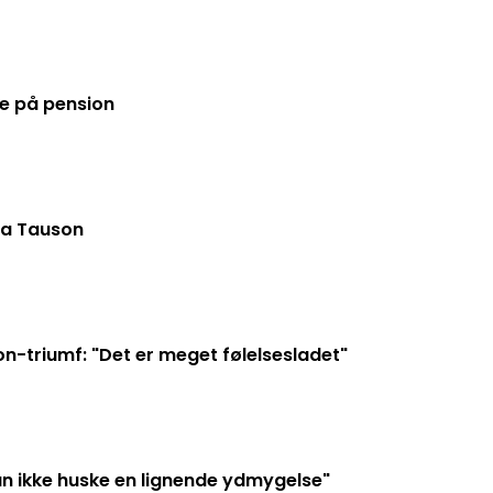
de på pension
ra Tauson
n-triumf: "Det er meget følelsesladet"
an ikke huske en lignende ydmygelse"