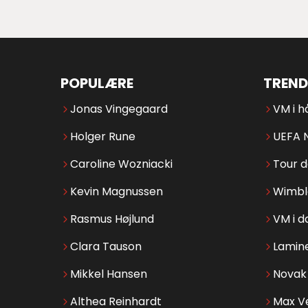
POPULÆRE
TREND
Jonas Vingegaard
VM i h
Holger Rune
UEFA 
Caroline Wozniacki
Tour 
Kevin Magnussen
Wimbl
Rasmus Højlund
VM i d
Clara Tauson
Lamin
Mikkel Hansen
Novak 
Althea Reinhardt
Max V