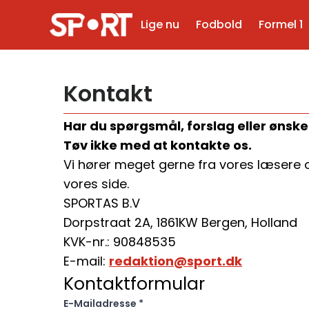
Lige nu
Fodbold
Formel 1
Kontakt
Har du spørgsmål, forslag eller ønsker
Tøv ikke med at kontakte os.
Vi hører meget gerne fra vores læsere 
vores side.
SPORTAS B.V
Dorpstraat 2A, 1861KW Bergen, Holland
KVK-nr.: 90848535
E-mail:
redaktion@sport.dk
Kontaktformular
E-Mailadresse
*