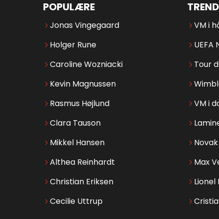
POPULÆRE
TREND
Jonas Vingegaard
VM i h
Holger Rune
UEFA 
Caroline Wozniacki
Tour 
Kevin Magnussen
Wimbl
Rasmus Højlund
VM i d
Clara Tauson
Lamin
Mikkel Hansen
Novak 
Althea Reinhardt
Max V
Christian Eriksen
Lionel
Cecilie Uttrup
Cristi