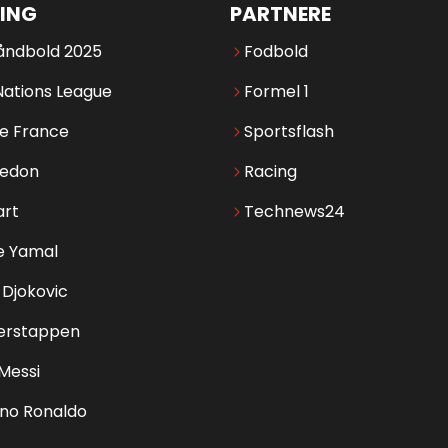
ING
PARTNERE
åndbold 2025
Fodbold
Nations League
Formel 1
de France
Sportsflash
edon
Racing
art
Technews24
e Yamal
Djokovic
erstappen
 Messi
ano Ronaldo