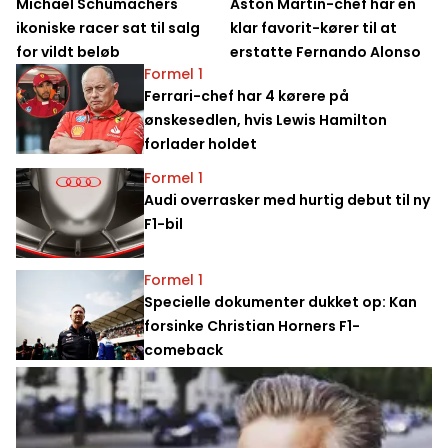
Michael Schumachers
Aston Martin-chef har en
ikoniske racer sat til salg
klar favorit-kører til at
for vildt beløb
erstatte Fernando Alonso
Formel 1
Ferrari-chef har 4 kørere på
ønskesedlen, hvis Lewis Hamilton
forlader holdet
Formel 1
Audi overrasker med hurtig debut til ny
F1-bil
Formel 1
Specielle dokumenter dukket op: Kan
forsinke Christian Horners F1-
comeback
Cykling