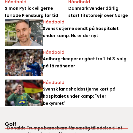
Håndbold
Håndbold
Simon Pytlick vil gerne
Danmark vender dårlig
forlade Flensburg før tid
start til storsejr over Norge
Håndbold
Svensk stjerne sendt på hospitalet
under kamp: Nu er der nyt
Håndbold
Aalborg-keeper er gået fra 1. til 3. valg
på få måneder
Håndbold
Svensk landsholdsstjerne kørt på
hospitalet under kamp: "Vi er
bekymret"
Golf
Donalds Trumps barnebarn får særlig tilladelse til at