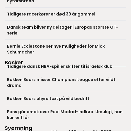
nytårsbrand
Tidligere racerkører er død 39 år gammel
Dansk team bliver ny deltager i Europas største GT-
serie
Bernie Ecclestone ser nye muligheder for Mick
Schumacher
Basket
Tidligere dansk NBA-spiller skifter til israelsk klub
Bakken Bears misser Champions League efter vildt
drama
Bakken Bears uhyre tæt på vild bedrift
Fans går amok over Real Madrid-indkøb: Umuligt, han
kun er 11 år
Svømning