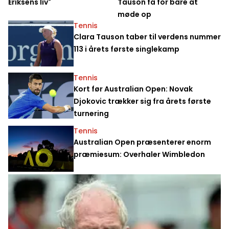
Eriksens liv"
Tauson få for bare at
møde op
Tennis
Clara Tauson taber til verdens nummer
113 i årets første singlekamp
Tennis
Kort før Australian Open: Novak
Djokovic trækker sig fra årets første
turnering
Tennis
Australian Open præsenterer enorm
præmiesum: Overhaler Wimbledon
Formel 1