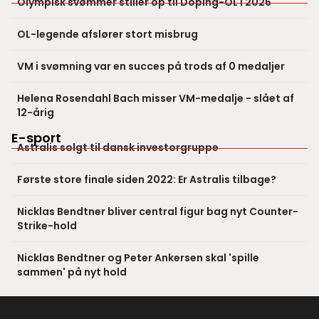
Olympisk svømmer stiller op til Doping-OL i 2026
OL-legende afslører stort misbrug
VM i svømning var en succes på trods af 0 medaljer
Helena Rosendahl Bach misser VM-medalje - slået af
12-årig
E-sport
Astralis solgt til dansk investorgruppe
Første store finale siden 2022: Er Astralis tilbage?
Nicklas Bendtner bliver central figur bag nyt Counter-
Strike-hold
Nicklas Bendtner og Peter Ankersen skal 'spille
sammen' på nyt hold