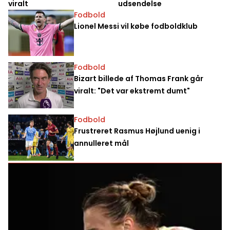
viralt
udsendelse
Fodbold
Lionel Messi vil købe fodboldklub
Fodbold
Bizart billede af Thomas Frank går
viralt: "Det var ekstremt dumt"
Fodbold
Frustreret Rasmus Højlund uenig i
annulleret mål
Tennis