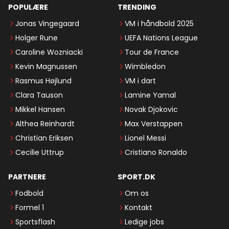
POPULÆRE
TRENDING
Jonas Vingegaard
VM i håndbold 2025
Holger Rune
UEFA Nations League
Caroline Wozniacki
Tour de France
Kevin Magnussen
Wimbledon
Rasmus Højlund
VM i dart
Clara Tauson
Lamine Yamal
Mikkel Hansen
Novak Djokovic
Althea Reinhardt
Max Verstappen
Christian Eriksen
Lionel Messi
Cecilie Uttrup
Cristiano Ronaldo
PARTNERE
SPORT.DK
Fodbold
Om os
Formel 1
Kontakt
Sportsflash
Ledige jobs