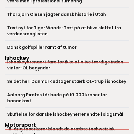
være med i professionel turnering
Thorbjørn Olesen jagter dansk historie i Utah
Trist nyt for Tiger Woods: Tæt på at blive slettet fra
verdensranglisten
Dansk golfspiller ramt af tumor
Ishockey
Ishockeyarenaer i fare for ikke at blive færdige inden
vinter-OL begynder
Se det her: Danmark udtager stærk OL-trup i ishockey
Aalborg Pirates får bøde på 10.000 kroner for
banankast
Skuffelse for danske ishockeyherrer endte i slagsmål
Motorsport
18-årig racerkører blandt de dræbte i schweizisk