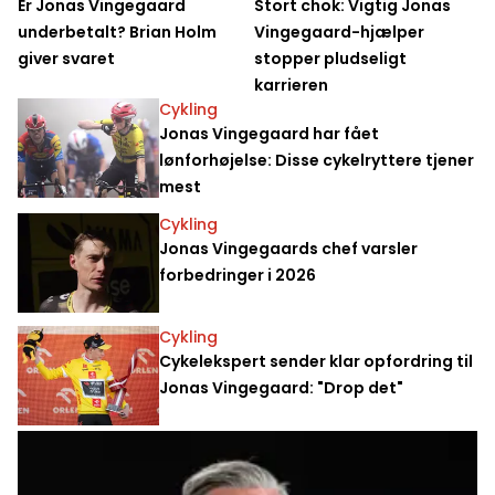
Er Jonas Vingegaard
Stort chok: Vigtig Jonas
underbetalt? Brian Holm
Vingegaard-hjælper
giver svaret
stopper pludseligt
karrieren
Cykling
Jonas Vingegaard har fået
lønforhøjelse: Disse cykelryttere tjener
mest
Cykling
Jonas Vingegaards chef varsler
forbedringer i 2026
Cykling
Cykelekspert sender klar opfordring til
Jonas Vingegaard: "Drop det"
Håndbold