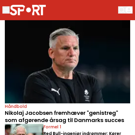
Håndbold
Nikolaj Jacobsen fremhæver "genistreg"
som afgørende årsag til Danmarks succes
Formel 1
Red Bull-ingeniør indrømmer: Kører