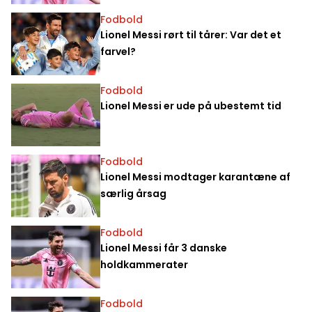
Fodbold
Lionel Messi rørt til tårer: Var det et
farvel?
Fodbold
Lionel Messi er ude på ubestemt tid
Fodbold
Lionel Messi modtager karantæne af
særlig årsag
Fodbold
Lionel Messi får 3 danske
holdkammerater
Fodbold