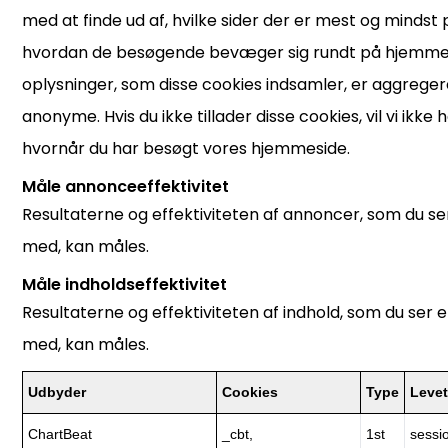
med at finde ud af, hvilke sider der er mest og minds
hvordan de besøgende bevæger sig rundt på hjemmes
oplysninger, som disse cookies indsamler, er aggrege
anonyme. Hvis du ikke tillader disse cookies, vil vi ikk
hvornår du har besøgt vores hjemmeside.
Måle annonceeffektivitet
Resultaterne og effektiviteten af annoncer, som du ser
med, kan måles.
Måle indholdseffektivitet
Resultaterne og effektiviteten af indhold, som du ser e
med, kan måles.
Udbyder
Cookies
Type
Levet
ChartBeat
_cbt,
1st
sessi