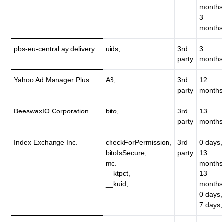
months
3
months
pbs-eu-central.ay.delivery
uids,
3rd
3
party
months
Yahoo Ad Manager Plus
A3,
3rd
12
party
months
BeeswaxIO Corporation
bito,
3rd
13
party
months
Index Exchange Inc.
checkForPermission,
3rd
0 days,
bitoIsSecure,
party
13
mc,
months
__ktpct,
13
__kuid,
months
0 days,
7 days,