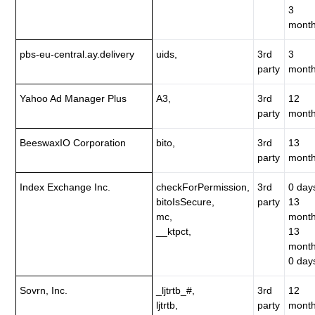
3
month
pbs-eu-central.ay.delivery
uids,
3rd
3
party
month
Yahoo Ad Manager Plus
A3,
3rd
12
party
month
BeeswaxIO Corporation
bito,
3rd
13
party
month
Index Exchange Inc.
checkForPermission,
3rd
0 day
bitoIsSecure,
party
13
mc,
month
__ktpct,
13
month
0 day
Sovrn, Inc.
_ljtrtb_#,
3rd
12
ljtrtb,
party
month