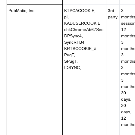
PubMatic, Inc
KTPCACOOKIE,
3rd
3
pi,
party
months
KADUSERCOOKIE,
session
chkChromeAb67Sec,
12
DPSync4,
months
SyncRTB4,
3
KRTBCOOKIE_#,
months
PugT,
3
SPugT,
months
IDSYNC,
3
months
3
months
30
days,
30
days,
12
months