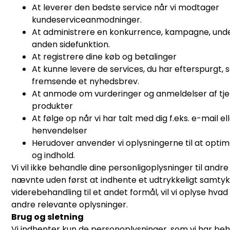
At leverer den bedste service når vi modtager
kundeserviceanmodninger.
At administrere en konkurrence, kampagne, unde
anden sidefunktion.
At registrere dine køb og betalinger
At kunne levere de services, du har efterspurgt, s
fremsende et nyhedsbrev.
At anmode om vurderinger og anmeldelser af tjen
produkter
At følge op når vi har talt med dig f.eks. e-mail el
henvendelser
Herudover anvender vi oplysningerne til at optim
og indhold.
Vi vil ikke behandle dine personligoplysninger til andr
nævnte uden først at indhente et udtrykkeligt samtykk
viderebehandling til et andet formål, vil vi oplyse hva
andre relevante oplysninger.
Brug og sletning
Vi indhenter kun de personoplysninger, som vi har beho