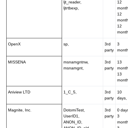
ljt_reader,
12
ljtrtbexp,
month
12
month
12
month
OpenX
sp,
3rd
3
party
month
MISSENA
msnamgntnw,
3rd
13
msnamgnt,
party
month
13
month
Aniview LTD
1_C_5,
3rd
10
party
days,
Magnite, Inc.
DotomiTest,
3rd
0 day
UserID1,
party
3
ANON_ID,
month
ANON_ID_old,
3