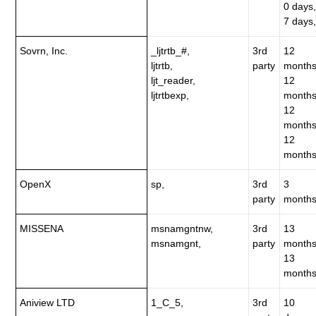
0 days,
7 days,
Sovrn, Inc.
_ljtrtb_#,
3rd
12
ljtrtb,
party
months
ljt_reader,
12
ljtrtbexp,
months
12
months
12
months
OpenX
sp,
3rd
3
party
months
MISSENA
msnamgntnw,
3rd
13
msnamgnt,
party
months
13
months
Aniview LTD
1_C_5,
3rd
10