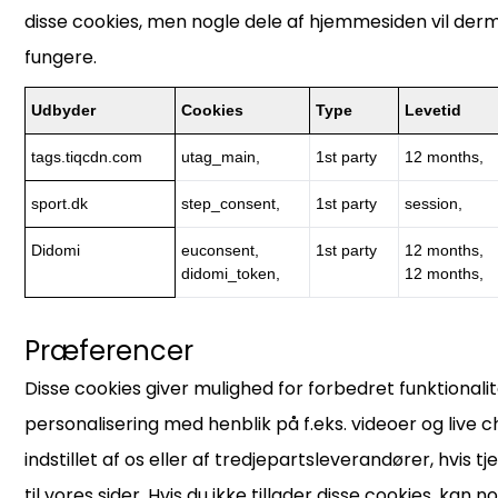
disse cookies, men nogle dele af hjemmesiden vil derm
fungere.
Udbyder
Cookies
Type
Levetid
tags.tiqcdn.com
utag_main,
1st party
12 months,
sport.dk
step_consent,
1st party
session,
Didomi
euconsent,
1st party
12 months,
didomi_token,
12 months,
Præferencer
Disse cookies giver mulighed for forbedret funktionali
personalisering med henblik på f.eks. videoer og live c
indstillet af os eller af tredjepartsleverandører, hvis tje
til vores sider. Hvis du ikke tillader disse cookies, kan no