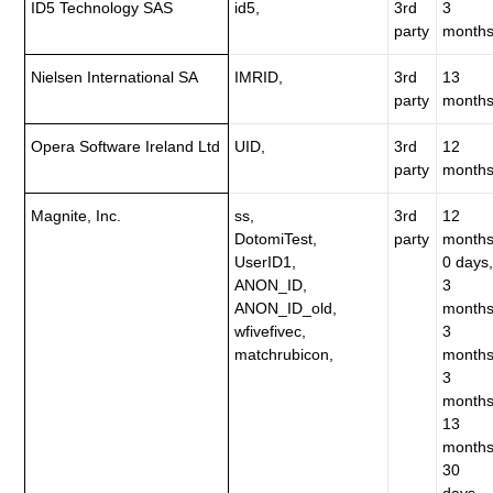
ID5 Technology SAS
id5,
3rd
3
party
months
Nielsen International SA
IMRID,
3rd
13
party
months
Opera Software Ireland Ltd
UID,
3rd
12
party
months
Magnite, Inc.
ss,
3rd
12
DotomiTest,
party
months
UserID1,
0 days,
ANON_ID,
3
ANON_ID_old,
months
wfivefivec,
3
matchrubicon,
months
3
months
13
months
30
days,