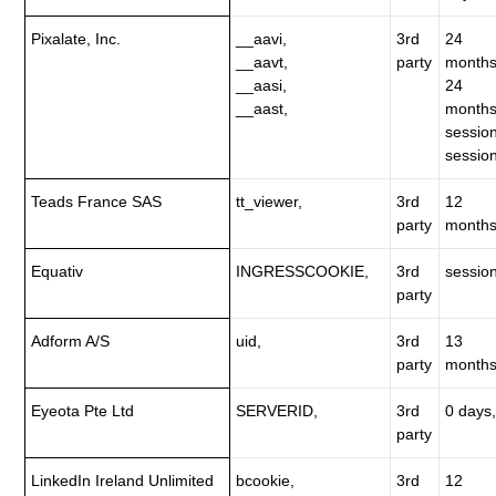
Pixalate, Inc.
__aavi,
3rd
24
__aavt,
party
months
__aasi,
24
__aast,
months
session
session
Teads France SAS
tt_viewer,
3rd
12
party
months
Equativ
INGRESSCOOKIE,
3rd
session
party
Adform A/S
uid,
3rd
13
party
months
Eyeota Pte Ltd
SERVERID,
3rd
0 days,
party
LinkedIn Ireland Unlimited
bcookie,
3rd
12