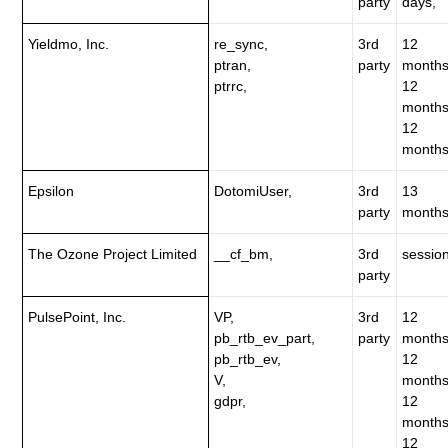
party
days,
Yieldmo, Inc.
re_sync,
3rd
12
ptran,
party
months
ptrrc,
12
months
12
months
Epsilon
DotomiUser,
3rd
13
party
months
The Ozone Project Limited
__cf_bm,
3rd
session
party
PulsePoint, Inc.
VP,
3rd
12
pb_rtb_ev_part,
party
months
pb_rtb_ev,
12
V,
months
gdpr,
12
months
12