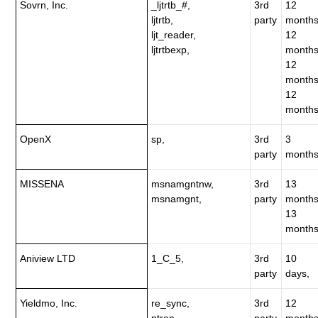
Sovrn, Inc.
_ljtrtb_#,
3rd
12
ljtrtb,
party
months
ljt_reader,
12
ljtrtbexp,
months
12
months
12
months
OpenX
sp,
3rd
3
party
months
MISSENA
msnamgntnw,
3rd
13
msnamgnt,
party
months
13
months
Aniview LTD
1_C_5,
3rd
10
party
days,
Yieldmo, Inc.
re_sync,
3rd
12
ptran,
party
months