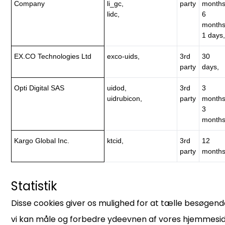
Company
li_gc,
party
months
lidc,
6
months
1 days,
EX.CO Technologies Ltd
exco-uids,
3rd
30
party
days,
Opti Digital SAS
uidod,
3rd
3
uidrubicon,
party
months
3
months
Kargo Global Inc.
ktcid,
3rd
12
party
months
Statistik
Disse cookies giver os mulighed for at tælle besøgende 
vi kan måle og forbedre ydeevnen af vores hjemmesid