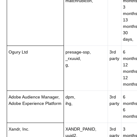
matchrubicon,
months
3
months
13
months
30
days,
Ogury Ltd
presage-ssp,
3rd
6
_rxuuid,
party
months
g,
12
months
12
months
Adobe Audience Manager,
dpm,
3rd
6
Adobe Experience Platform
ihg,
party
months
6
months
Xandr, Inc.
XANDR_PANID,
3rd
3
uuid2,
party
months