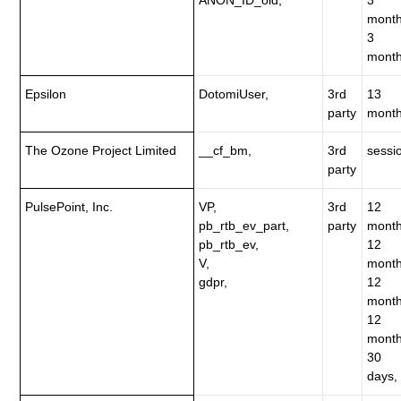
month
3
month
Epsilon
DotomiUser,
3rd
13
party
month
The Ozone Project Limited
__cf_bm,
3rd
sessi
party
PulsePoint, Inc.
VP,
3rd
12
pb_rtb_ev_part,
party
month
pb_rtb_ev,
12
V,
month
gdpr,
12
month
12
month
30
days,