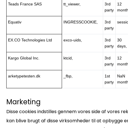
Teads France SAS
tt_viewer,
3rd
12
party
month
Equativ
INGRESSCOOKIE,
3rd
sessi
party
EX.CO Technologies Ltd
exco-uids,
3rd
30
party
days,
Kargo Global Inc.
ktcid,
3rd
12
party
month
arketypetesten.dk
_fbp,
1st
NaN
party
month
Marketing
Disse cookies indstilles gennem vores side af vores r
kan blive brugt af disse virksomheder til at opbygge en