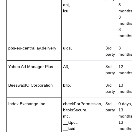
anj,
3
icu,
months
3
months
3
months
pbs-eu-central.ay.delivery
uids,
3rd
3
party
months
Yahoo Ad Manager Plus
A3,
3rd
12
party
months
BeeswaxIO Corporation
bito,
3rd
13
party
months
Index Exchange Inc.
checkForPermission,
3rd
0 days,
bitoIsSecure,
party
13
mc,
months
__ktpct,
13
__kuid,
months