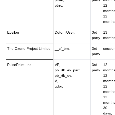
ptrrc,
12
months
12
months
Epsilon
DotomiUser,
3rd
13
party
months
The Ozone Project Limited
__cf_bm,
3rd
session
party
PulsePoint, Inc.
VP,
3rd
12
pb_rtb_ev_part,
party
months
pb_rtb_ev,
12
V,
months
gdpr,
12
months
12
months
30
days,