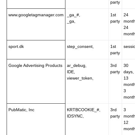
party
www.googletagmanager.com
_ga_#,
1st
24
_ga,
party
month
24
month
sport.dk
step_consent,
1st
sessi
party
Google Advertising Products
ar_debug,
3rd
30
IDE,
party
days,
viewer_token,
13
month
3
month
PubMatic, Inc
KRTBCOOKIE_#,
3rd
3
IDSYNC,
party
month
12
month