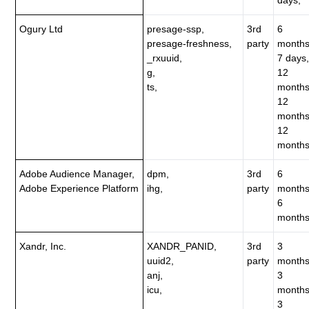
Ogury Ltd
presage-ssp,
3rd
6
presage-freshness,
party
months
_rxuuid,
7 days,
g,
12
ts,
months
12
months
12
months
Adobe Audience Manager,
dpm,
3rd
6
Adobe Experience Platform
ihg,
party
months
6
months
Xandr, Inc.
XANDR_PANID,
3rd
3
uuid2,
party
months
anj,
3
icu,
months
3