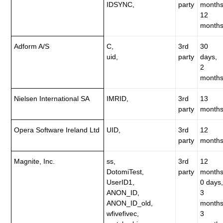
IDSYNC,
party
months
12
months
Adform A/S
C,
3rd
30
uid,
party
days,
2
months
Nielsen International SA
IMRID,
3rd
13
party
months
Opera Software Ireland Ltd
UID,
3rd
12
party
months
Magnite, Inc.
ss,
3rd
12
DotomiTest,
party
months
UserID1,
0 days,
ANON_ID,
3
ANON_ID_old,
months
wfivefivec,
3