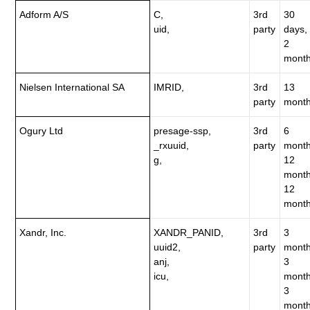
Adform A/S
C,
3rd
30
uid,
party
days,
2
month
Nielsen International SA
IMRID,
3rd
13
party
month
Ogury Ltd
presage-ssp,
3rd
6
_rxuuid,
party
month
g,
12
month
12
month
Xandr, Inc.
XANDR_PANID,
3rd
3
uuid2,
party
month
anj,
3
icu,
month
3
month