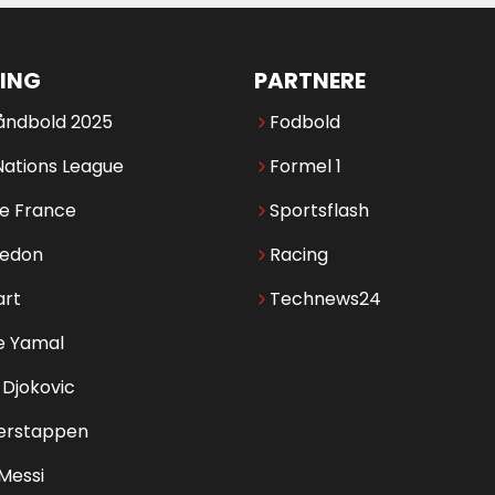
ING
PARTNERE
åndbold 2025
Fodbold
Nations League
Formel 1
de France
Sportsflash
edon
Racing
art
Technews24
e Yamal
Djokovic
erstappen
 Messi