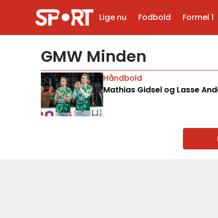
Lige nu
Fodbold
Formel 1
GMW Minden
Håndbold
Mathias Gidsel og Lasse An