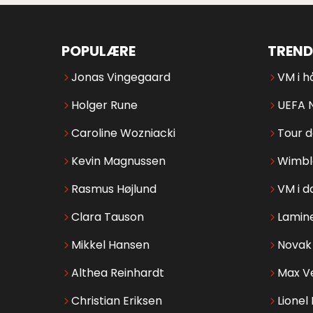
POPULÆRE
TREND
Jonas Vingegaard
VM i h
Holger Rune
UEFA 
Caroline Wozniacki
Tour 
Kevin Magnussen
Wimbl
Rasmus Højlund
VM i d
Clara Tauson
Lamin
Mikkel Hansen
Novak 
Althea Reinhardt
Max V
Christian Eriksen
Lionel