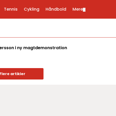
Tennis
Cykling
Håndbold
Mere
▼
dersson i ny magtdemonstration
Flere artikler