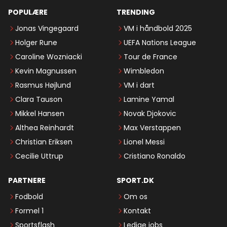
POPULÆRE
TRENDING
Jonas Vingegaard
VM i håndbold 2025
Holger Rune
UEFA Nations League
Caroline Wozniacki
Tour de France
Kevin Magnussen
Wimbledon
Rasmus Højlund
VM i dart
Clara Tauson
Lamine Yamal
Mikkel Hansen
Novak Djokovic
Althea Reinhardt
Max Verstappen
Christian Eriksen
Lionel Messi
Cecilie Uttrup
Cristiano Ronaldo
PARTNERE
SPORT.DK
Fodbold
Om os
Formel 1
Kontakt
Sportsflash
Ledige jobs