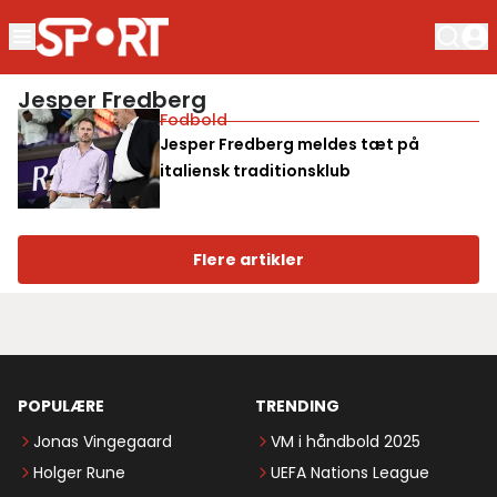
Jesper Fredberg
Fodbold
Jesper Fredberg meldes tæt på
italiensk traditionsklub
Flere artikler
POPULÆRE
TRENDING
Jonas Vingegaard
VM i håndbold 2025
Holger Rune
UEFA Nations League