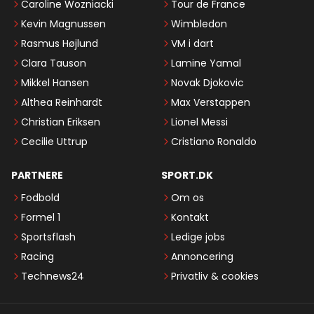
Caroline Wozniacki
Tour de France
Kevin Magnussen
Wimbledon
Rasmus Højlund
VM i dart
Clara Tauson
Lamine Yamal
Mikkel Hansen
Novak Djokovic
Althea Reinhardt
Max Verstappen
Christian Eriksen
Lionel Messi
Cecilie Uttrup
Cristiano Ronaldo
PARTNERE
SPORT.DK
Fodbold
Om os
Formel 1
Kontakt
Sportsflash
Ledige jobs
Racing
Annoncering
Technews24
Privatliv & cookies