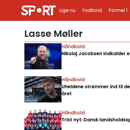
Lige nu
Fodbold
Formel 1
Lasse Møller
Håndbold
Nikolaj Jacobsen indkalder 
Håndbold
Uheldene strømmer ind til d
året
Håndbold
Trist nyt: Dansk landsholdss