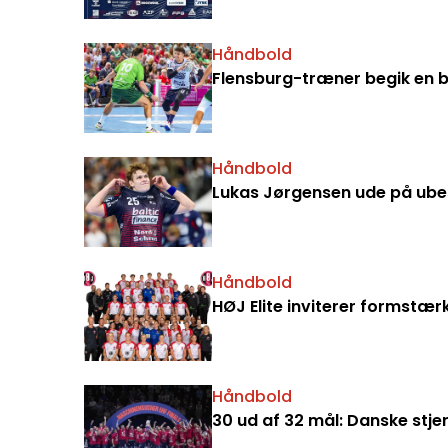
Håndbold
Flensburg-træner begik en b
Håndbold
Lukas Jørgensen ude på ube
Håndbold
HØJ Elite inviterer formstæ
Håndbold
30 ud af 32 mål: Danske stj