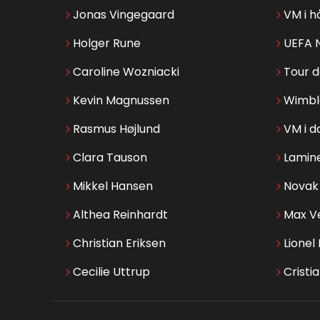
Jonas Vingegaard
VM i h
Holger Rune
UEFA 
Caroline Wozniacki
Tour 
Kevin Magnussen
Wimbl
Rasmus Højlund
VM i d
Clara Tauson
Lamin
Mikkel Hansen
Novak 
Althea Reinhardt
Max V
Christian Eriksen
Lionel
Cecilie Uttrup
Cristi