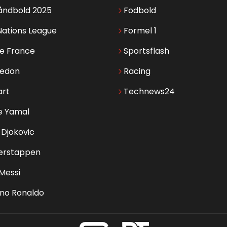
åndbold 2025
Fodbold
Nations League
Formel 1
de France
Sportsflash
edon
Racing
art
Technews24
e Yamal
Djokovic
erstappen
 Messi
ano Ronaldo