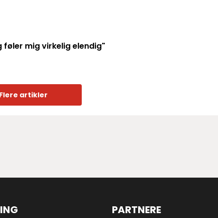
 føler mig virkelig elendig"
Flere artikler
ING
PARTNERE