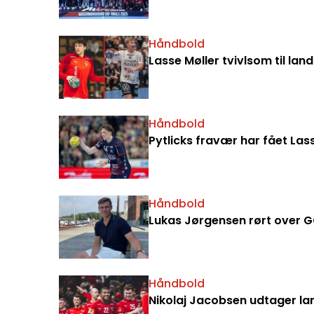
Håndbold
Lasse Møller tvivlsom til la
Håndbold
Pytlicks fravær har fået Lass
Håndbold
Lukas Jørgensen rørt over G
Håndbold
Nikolaj Jacobsen udtager la