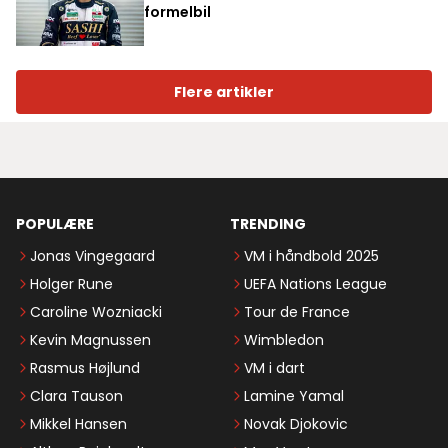
formelbil
Flere artikler
POPULÆRE
TRENDING
Jonas Vingegaard
VM i håndbold 2025
Holger Rune
UEFA Nations League
Caroline Wozniacki
Tour de France
Kevin Magnussen
Wimbledon
Rasmus Højlund
VM i dart
Clara Tauson
Lamine Yamal
Mikkel Hansen
Novak Djokovic