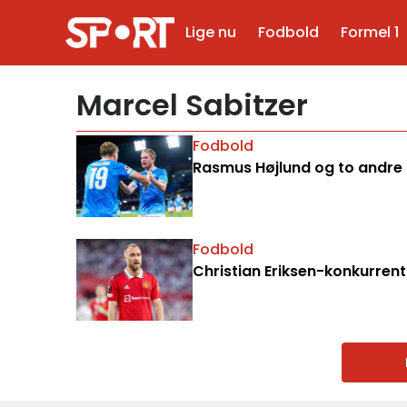
Lige nu
Fodbold
Formel 1
Marcel Sabitzer
Fodbold
Rasmus Højlund og to andre 
Fodbold
Christian Eriksen-konkurren