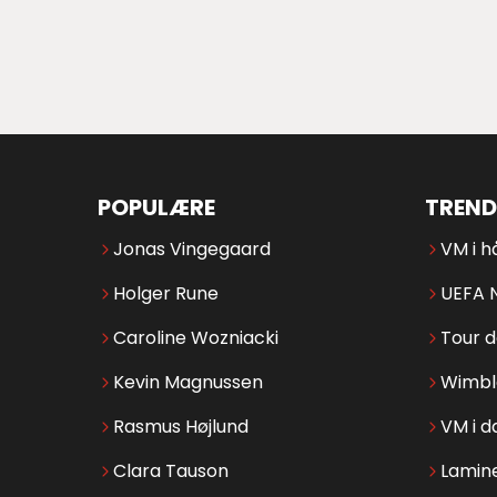
POPULÆRE
TREND
Jonas Vingegaard
VM i h
Holger Rune
UEFA 
Caroline Wozniacki
Tour 
Kevin Magnussen
Wimbl
Rasmus Højlund
VM i d
Clara Tauson
Lamin