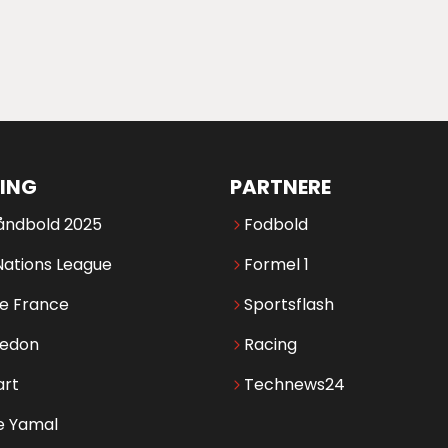
ING
PARTNERE
åndbold 2025
Fodbold
Nations League
Formel 1
de France
Sportsflash
edon
Racing
art
Technews24
e Yamal