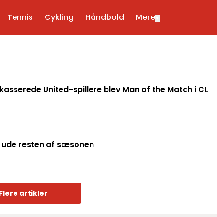
Tennis
Cykling
Håndbold
Mere
▼
kasserede United-spillere blev Man of the Match i CL
t ude resten af sæsonen
Flere artikler