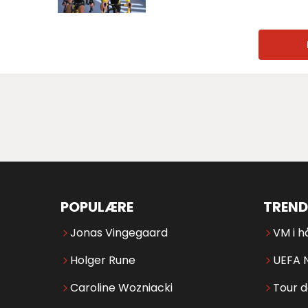
POPULÆRE
TREND
Jonas Vingegaard
VM i h
Holger Rune
UEFA 
Caroline Wozniacki
Tour 