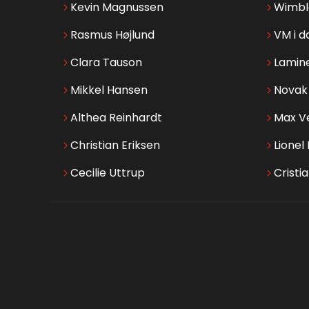
Kevin Magnussen
Wimbl
Rasmus Højlund
VM i d
Clara Tauson
Lamin
Mikkel Hansen
Novak 
Althea Reinhardt
Max V
Christian Eriksen
Lionel
Cecilie Uttrup
Cristi