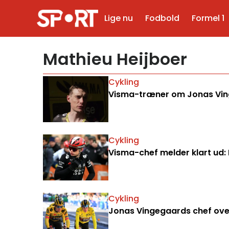
Lige nu
Fodbold
Formel 1
Mathieu Heijboer
Cykling
Visma-træner om Jonas Vinge
Cykling
Visma-chef melder klart ud:
Cykling
Jonas Vingegaards chef over