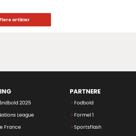
Flere artikler
ING
PARTNERE
åndbold 2025
Fodbold
Nations League
Formel 1
de France
Sportsflash