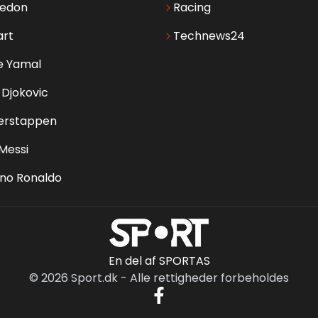
edon
Racing
art
Technews24
e Yamal
Djokovic
erstappen
 Messi
ano Ronaldo
En del af SPORTAS
©
2026
Sport.dk
-
Alle rettigheder forbeholdes