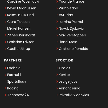
Caroline Wozniacki
Tour de France
Kevin Magnussen
Wimbledon
Rasmus Højlund
VM i dart
Clara Tauson
Lamine Yamal
Mikkel Hansen
Novak Djokovic
Althea Reinhardt
Max Verstappen
Christian Eriksen
Lionel Messi
Cecilie Uttrup
Cristiano Ronaldo
PARTNERE
SPORT.DK
Fodbold
Om os
Formel 1
Kontakt
Sportsflash
Ledige jobs
Racing
Annoncering
Technews24
Privatliv & cookies