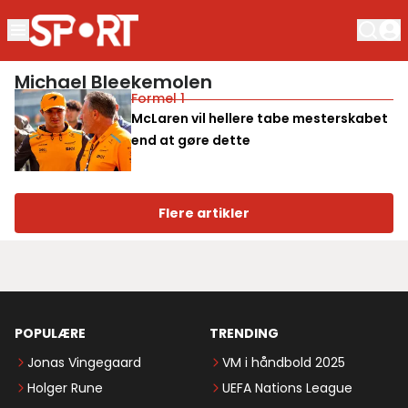
Michael Bleekemolen
Formel 1
McLaren vil hellere tabe mesterskabet
end at gøre dette
Flere artikler
POPULÆRE
TRENDING
Jonas Vingegaard
VM i håndbold 2025
Holger Rune
UEFA Nations League