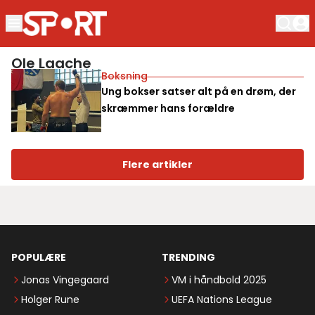
Ole Laache
Boksning
Ung bokser satser alt på en drøm, der
skræmmer hans forældre
Flere artikler
POPULÆRE
TRENDING
Jonas Vingegaard
VM i håndbold 2025
Holger Rune
UEFA Nations League