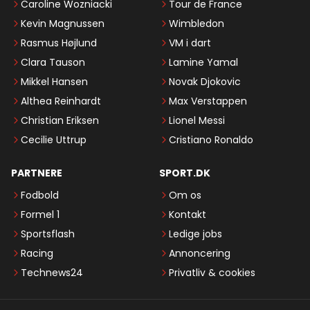
Caroline Wozniacki
Tour de France
Kevin Magnussen
Wimbledon
Rasmus Højlund
VM i dart
Clara Tauson
Lamine Yamal
Mikkel Hansen
Novak Djokovic
Althea Reinhardt
Max Verstappen
Christian Eriksen
Lionel Messi
Cecilie Uttrup
Cristiano Ronaldo
PARTNERE
SPORT.DK
Fodbold
Om os
Formel 1
Kontakt
Sportsflash
Ledige jobs
Racing
Annoncering
Technews24
Privatliv & cookies