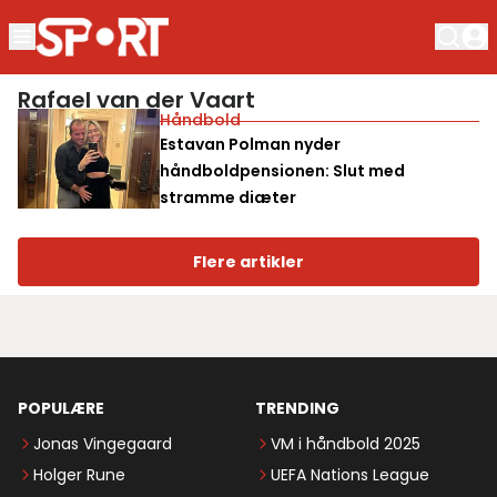
Rafael van der Vaart
Håndbold
Estavan Polman nyder
håndboldpensionen: Slut med
stramme diæter
Flere artikler
POPULÆRE
TRENDING
Jonas Vingegaard
VM i håndbold 2025
Holger Rune
UEFA Nations League