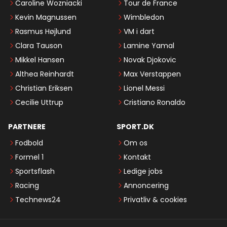
Caroline Wozniacki
Tour de France
Kevin Magnussen
Wimbledon
Rasmus Højlund
VM i dart
Clara Tauson
Lamine Yamal
Mikkel Hansen
Novak Djokovic
Althea Reinhardt
Max Verstappen
Christian Eriksen
Lionel Messi
Cecilie Uttrup
Cristiano Ronaldo
PARTNERE
SPORT.DK
Fodbold
Om os
Formel 1
Kontakt
Sportsflash
Ledige jobs
Racing
Annoncering
Technews24
Privatliv & cookies