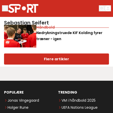
Sebastian Seifert
Håndbold
Nedrykningstruede KIF Kolding fyrer
træner - igen
Flere artikler
POPULÆRE
TRENDING
Jonas Vingegaard
VM i håndbold 2025
Holger Rune
UEFA Nations League