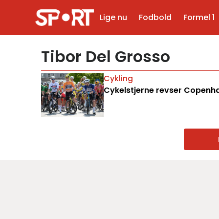
Lige nu
Fodbold
Formel 1
Tibor Del Grosso
Cykling
Cykelstjerne revser Copenha