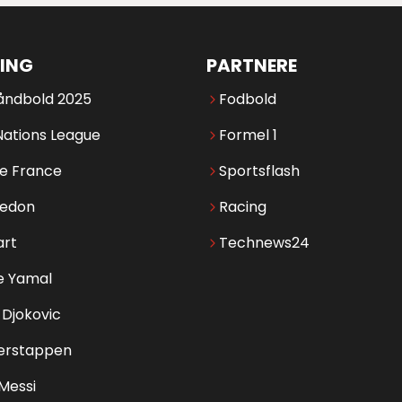
ING
PARTNERE
åndbold 2025
Fodbold
Nations League
Formel 1
de France
Sportsflash
edon
Racing
art
Technews24
e Yamal
Djokovic
erstappen
 Messi