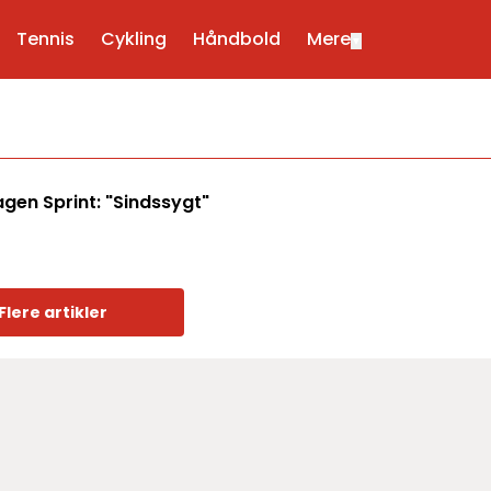
Tennis
Cykling
Håndbold
Mere
▼
gen Sprint: "Sindssygt"
Flere artikler