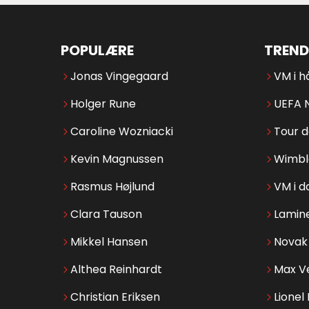
POPULÆRE
TREND
Jonas Vingegaard
VM i h
Holger Rune
UEFA 
Caroline Wozniacki
Tour 
Kevin Magnussen
Wimbl
Rasmus Højlund
VM i d
Clara Tauson
Lamin
Mikkel Hansen
Novak 
Althea Reinhardt
Max V
Christian Eriksen
Lionel