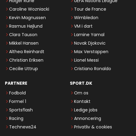
Holger Rune
UEFA Nations League
Caroline Wozniacki
Tour de France
Kevin Magnussen
Wimbledon
Rasmus Højlund
VM i dart
Clara Tauson
Lamine Yamal
Mikkel Hansen
Novak Djokovic
Althea Reinhardt
Max Verstappen
Christian Eriksen
Lionel Messi
Cecilie Uttrup
Cristiano Ronaldo
PARTNERE
SPORT.DK
Fodbold
Om os
Formel 1
Kontakt
Sportsflash
Ledige jobs
Racing
Annoncering
Technews24
Privatliv & cookies