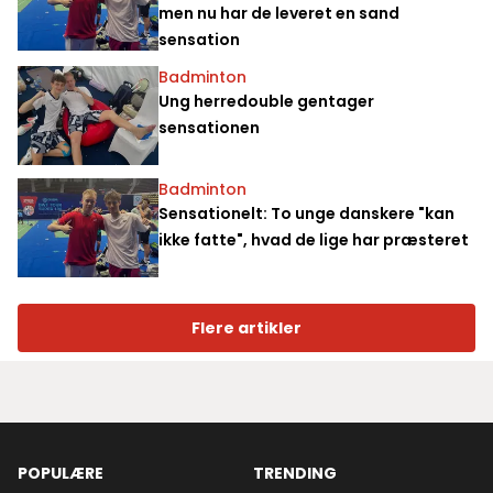
men nu har de leveret en sand
sensation
Badminton
Ung herredouble gentager
sensationen
Badminton
Sensationelt: To unge danskere "kan
ikke fatte", hvad de lige har præsteret
Flere artikler
POPULÆRE
TRENDING