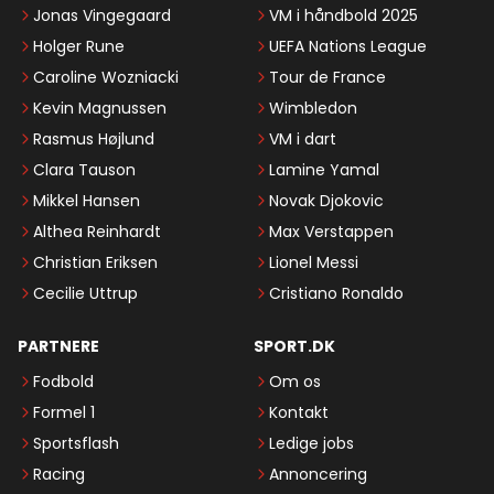
Jonas Vingegaard
VM i håndbold 2025
Holger Rune
UEFA Nations League
Caroline Wozniacki
Tour de France
Kevin Magnussen
Wimbledon
Rasmus Højlund
VM i dart
Clara Tauson
Lamine Yamal
Mikkel Hansen
Novak Djokovic
Althea Reinhardt
Max Verstappen
Christian Eriksen
Lionel Messi
Cecilie Uttrup
Cristiano Ronaldo
PARTNERE
SPORT.DK
Fodbold
Om os
Formel 1
Kontakt
Sportsflash
Ledige jobs
Racing
Annoncering