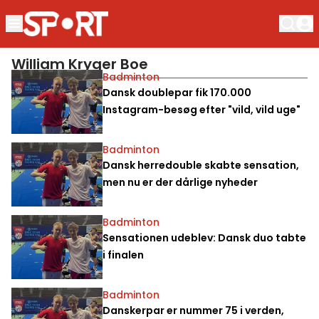
William Kryger Boe
Badminton
Dansk doublepar fik 170.000
Instagram-besøg efter "vild, vild uge"
Badminton
Dansk herredouble skabte sensation,
men nu er der dårlige nyheder
Badminton
Sensationen udeblev: Dansk duo tabte
i finalen
Badminton
Danskerpar er nummer 75 i verden,