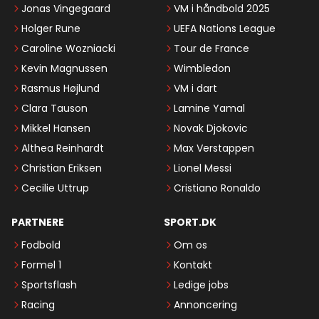
Jonas Vingegaard
VM i håndbold 2025
Holger Rune
UEFA Nations League
Caroline Wozniacki
Tour de France
Kevin Magnussen
Wimbledon
Rasmus Højlund
VM i dart
Clara Tauson
Lamine Yamal
Mikkel Hansen
Novak Djokovic
Althea Reinhardt
Max Verstappen
Christian Eriksen
Lionel Messi
Cecilie Uttrup
Cristiano Ronaldo
PARTNERE
SPORT.DK
Fodbold
Om os
Formel 1
Kontakt
Sportsflash
Ledige jobs
Racing
Annoncering