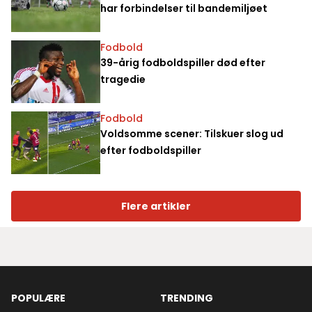
har forbindelser til bandemiljøet
Fodbold
39-årig fodboldspiller død efter
tragedie
Fodbold
Voldsomme scener: Tilskuer slog ud
efter fodboldspiller
Flere artikler
POPULÆRE
TRENDING