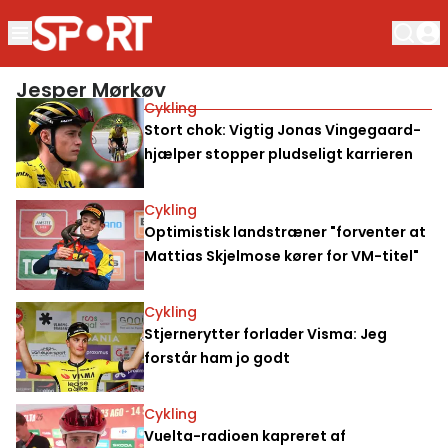
Jesper Mørkøv
Cykling
Stort chok: Vigtig Jonas Vingegaard-
hjælper stopper pludseligt karrieren
Cykling
Optimistisk landstræner "forventer at
Mattias Skjelmose kører for VM-titel"
Cykling
Stjernerytter forlader Visma: Jeg
forstår ham jo godt
Cykling
Vuelta-radioen kapreret af