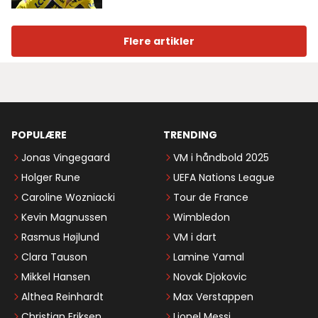
Flere artikler
POPULÆRE
TRENDING
Jonas Vingegaard
VM i håndbold 2025
Holger Rune
UEFA Nations League
Caroline Wozniacki
Tour de France
Kevin Magnussen
Wimbledon
Rasmus Højlund
VM i dart
Clara Tauson
Lamine Yamal
Mikkel Hansen
Novak Djokovic
Althea Reinhardt
Max Verstappen
Christian Eriksen
Lionel Messi