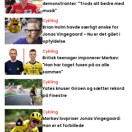
demonstranter: "Trods alt bedre med
musik"
Cykling
Brian Holm havde særligt ønske for
Jonas Vingegaard – Nu er det gået i
opfyldelse
Cykling
Britisk teenager imponerer Mørkøv:
"Han har taget fusen på os alle
sammen"
Cykling
Yates knuser Giroen og sætter rekord
på Finestre
Cykling
Mørkøv lovpriser Jonas Vingegaard:
Han er et forbillede