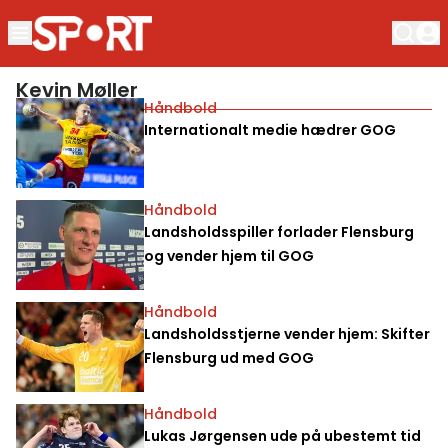
Kevin Møller
Håndbold
Internationalt medie hædrer GOG
Håndbold
Landsholdsspiller forlader Flensburg
og vender hjem til GOG
Håndbold
Landsholdsstjerne vender hjem: Skifter
Flensburg ud med GOG
Håndbold
Lukas Jørgensen ude på ubestemt tid