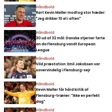
Håndbold
Rørt Kevin Møller modtog stor hæder:
"Jeg drikker 10 øl i aften"
Håndbold
30 ud af 32 mål: Danske stjerner førte
an da Flensburg vandt European
League
Håndbold
Vild præstation: Emil Jakobsen var
uovervindelig i Flensburg-sejr
Håndbold
Kevin Møller får hård kritik af
Flensburg-træner: "Ikke en perfekt
dag"
Håndbold