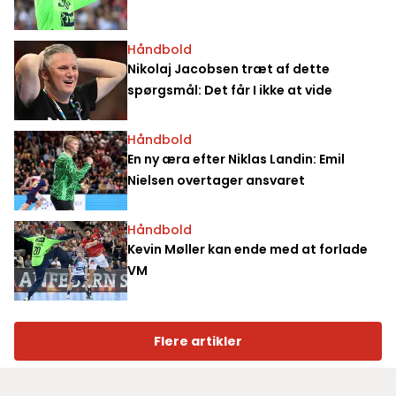
Håndbold
Nikolaj Jacobsen træt af dette
spørgsmål: Det får I ikke at vide
Håndbold
En ny æra efter Niklas Landin: Emil
Nielsen overtager ansvaret
Håndbold
Kevin Møller kan ende med at forlade
VM
Flere artikler