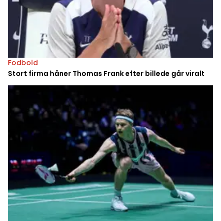
Fodbold
Stort firma håner Thomas Frank efter billede går viralt