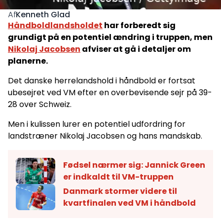
Kenneth Glad
Af
Håndboldlandsholdet
har forberedt sig
grundigt på en potentiel ændring i truppen, men
Nikolaj Jacobsen
afviser at gå i detaljer om
planerne.
Det danske herrelandshold i håndbold er fortsat
ubesejret ved VM efter en overbevisende sejr på 39-
28 over Schweiz.
Men i kulissen lurer en potentiel udfordring for
landstræner Nikolaj Jacobsen og hans mandskab.
Fødsel nærmer sig: Jannick Green
er indkaldt til VM-truppen
Danmark stormer videre til
kvartfinalen ved VM i håndbold