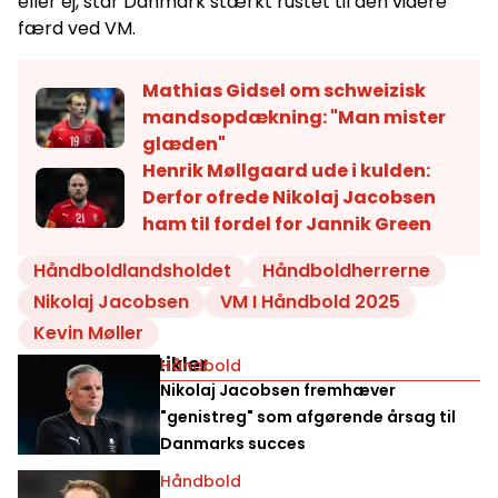
eller ej, står Danmark stærkt rustet til den videre
færd ved VM.
Mathias Gidsel om schweizisk
mandsopdækning: "Man mister
glæden"
Henrik Møllgaard ude i kulden:
Derfor ofrede Nikolaj Jacobsen
ham til fordel for Jannik Green
Håndboldlandsholdet
Håndboldherrerne
Nikolaj Jacobsen
VM I Håndbold 2025
Kevin Møller
Relaterede artikler
Håndbold
Nikolaj Jacobsen fremhæver
"genistreg" som afgørende årsag til
Danmarks succes
Håndbold