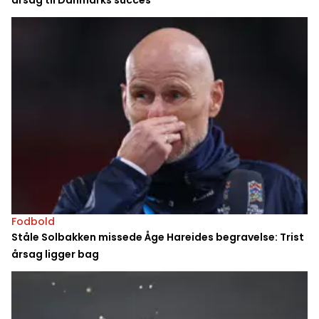
årsag til Danmarks succes
Fodbold
Ståle Solbakken missede Åge Hareides begravelse: Trist
årsag ligger bag