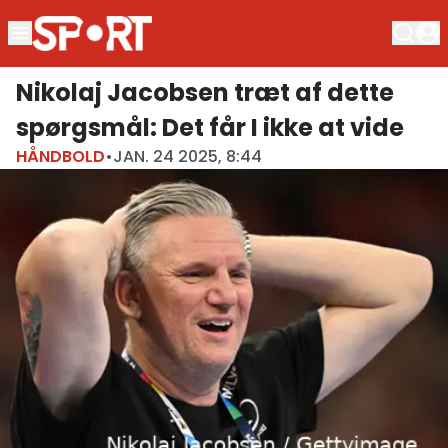
Nikolaj Jacobsen træt af dette
spørgsmål: Det får I ikke at vide
HÅNDBOLD
•
JAN. 24 2025, 8:44