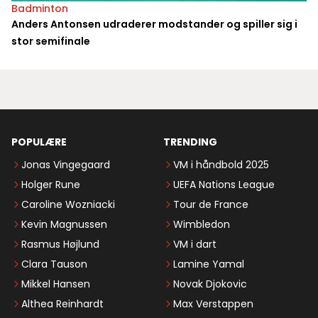
Badminton
Anders Antonsen udraderer modstander og spiller sig i
stor semifinale
POPULÆRE
TRENDING
Jonas Vingegaard
VM i håndbold 2025
Holger Rune
UEFA Nations League
Caroline Wozniacki
Tour de France
Kevin Magnussen
Wimbledon
Rasmus Højlund
VM i dart
Clara Tauson
Lamine Yamal
Mikkel Hansen
Novak Djokovic
Althea Reinhardt
Max Verstappen