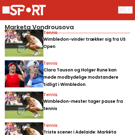
Marketa Vondrousova
Tennis
Wimbledon-vinder trækker sig fra US
Open
Tennis
Clara Tauson og Holger Rune kan
møde modbydelige modstandere
tidligt i Wimbledon
Tennis
Wimbledon-mester tager pause fra
tennis
Tennis
Triste scener i Adelaide: Markéta