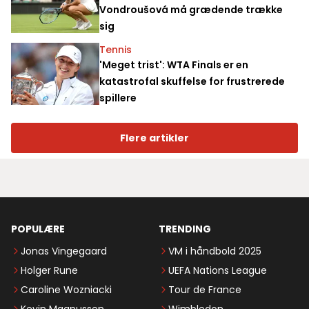
Vondroušová må grædende trække
sig
Tennis
'Meget trist': WTA Finals er en
katastrofal skuffelse for frustrerede
spillere
Flere artikler
POPULÆRE
TRENDING
Jonas Vingegaard
VM i håndbold 2025
Holger Rune
UEFA Nations League
Caroline Wozniacki
Tour de France
Kevin Magnussen
Wimbledon