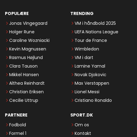
POPULÆRE
TRENDING
Jonas Vingegaard
VM i håndbold 2025
Holger Rune
UEFA Nations League
Caroline Wozniacki
Tour de France
Kevin Magnussen
Wimbledon
Rasmus Højlund
VM i dart
Clara Tauson
Lamine Yamal
Mikkel Hansen
Novak Djokovic
Althea Reinhardt
Max Verstappen
Christian Eriksen
Lionel Messi
Cecilie Uttrup
Cristiano Ronaldo
PARTNERE
SPORT.DK
Fodbold
Om os
Formel 1
Kontakt