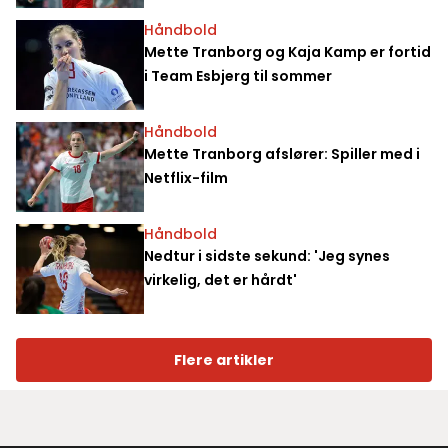
Håndbold
Mette Tranborg og Kaja Kamp er fortid
i Team Esbjerg til sommer
Håndbold
Mette Tranborg afslører: Spiller med i
Netflix-film
Håndbold
Nedtur i sidste sekund: 'Jeg synes
virkelig, det er hårdt'
Flere artikler