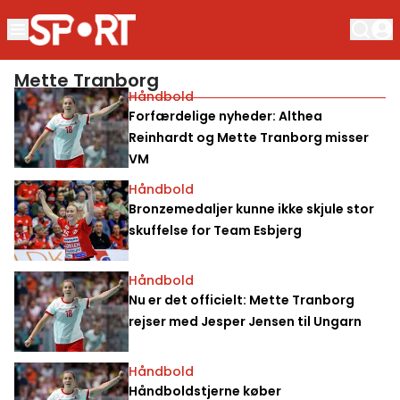
Mette Tranborg
Håndbold
Forfærdelige nyheder: Althea
Reinhardt og Mette Tranborg misser
VM
Håndbold
Bronzemedaljer kunne ikke skjule stor
skuffelse for Team Esbjerg
Håndbold
Nu er det officielt: Mette Tranborg
rejser med Jesper Jensen til Ungarn
Håndbold
Håndboldstjerne køber