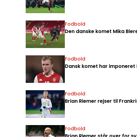
Fodbold
Den danske komet Mika Bieret
Fodbold
Dansk komet har imponeret 
Fodbold
Brian Riemer rejser til Frankri
Fodbold
Brian Riemer står over for s