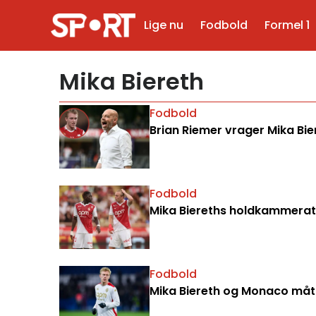
Lige nu
Fodbold
Formel 1
Mika Biereth
Fodbold
Brian Riemer vrager Mika Bie
Fodbold
Mika Biereths holdkammerat h
Fodbold
Mika Biereth og Monaco måtte