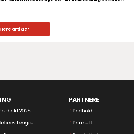
Flere artikler
ING
PARTNERE
åndbold 2025
Fodbold
Nations League
Formel 1