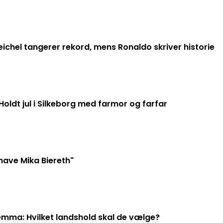
ichel tangerer rekord, mens Ronaldo skriver historie
 Holdt jul i Silkeborg med farmor og farfar
 have Mika Biereth"
lemma: Hvilket landshold skal de vælge?