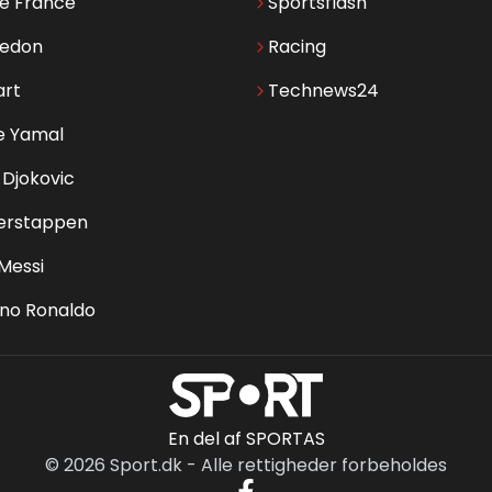
de France
Sportsflash
edon
Racing
art
Technews24
e Yamal
Djokovic
erstappen
 Messi
ano Ronaldo
En del af SPORTAS
©
2026
Sport.dk
-
Alle rettigheder forbeholdes