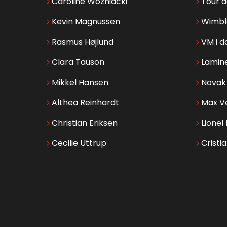
Caroline Wozniacki
Tour 
Kevin Magnussen
Wimbl
Rasmus Højlund
VM i d
Clara Tauson
Lamin
Mikkel Hansen
Novak 
Althea Reinhardt
Max V
Christian Eriksen
Lionel
Cecilie Uttrup
Cristi