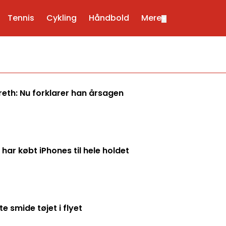
Tennis
Cykling
Håndbold
Mere
▼
reth: Nu forklarer han årsagen
ar købt iPhones til hele holdet
 smide tøjet i flyet