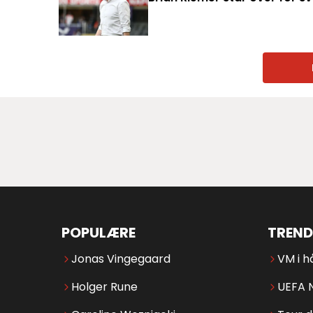
POPULÆRE
TREND
Jonas Vingegaard
VM i h
Holger Rune
UEFA 