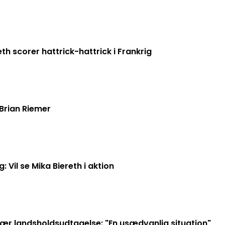
h scorer hattrick-hattrick i Frankrig
Brian Riemer
g: Vil se Mika Biereth i aktion
vær landsholdsudtagelse: "En usædvanlig situation"