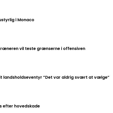
Mika Biereth er fuldstændig ustyrlig i Monaco
stræneren vil teste grænserne i offensiven
it landsholdseventyr ”Det var aldrig svært at vælge”
es efter hovedskade