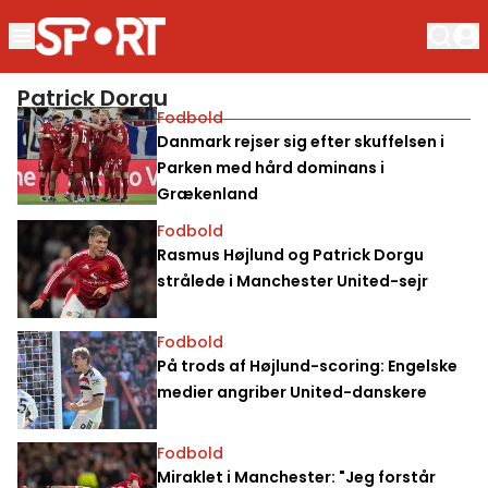
Patrick Dorgu
Fodbold
Danmark rejser sig efter skuffelsen i
Parken med hård dominans i
Grækenland
Fodbold
Rasmus Højlund og Patrick Dorgu
strålede i Manchester United-sejr
Fodbold
På trods af Højlund-scoring: Engelske
medier angriber United-danskere
Fodbold
Miraklet i Manchester: "Jeg forstår