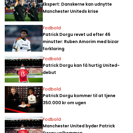
Ekspert: Danskerne kan udnytte
Manchester Uniteds krise
Fodbold
Patrick Dorgu revet ud efter 46
minutter: Ruben Amorim med bizar
forklaring
Fodbold
Patrick Dorgu kan få hurtig United-
debut
Fodbold
Patrick Dorgu kommer til at tjene
350.000 kr om ugen
Fodbold
Manchester United byder Patrick
Dorgu velkommen