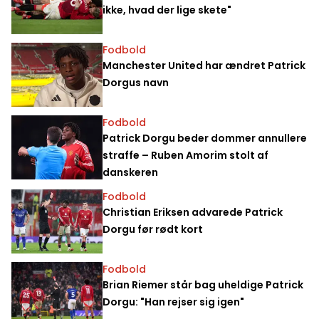
ikke, hvad der lige skete"
Fodbold
Manchester United har ændret Patrick
Dorgus navn
Fodbold
Patrick Dorgu beder dommer annullere
straffe – Ruben Amorim stolt af
danskeren
Fodbold
Christian Eriksen advarede Patrick
Dorgu før rødt kort
Fodbold
Brian Riemer står bag uheldige Patrick
Dorgu: "Han rejser sig igen"