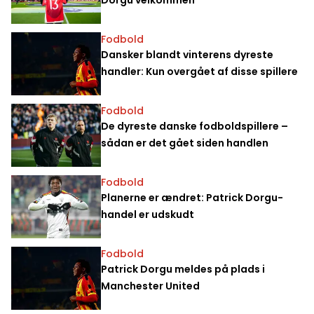
Fodbold
Dansker blandt vinterens dyreste
handler: Kun overgået af disse spillere
Fodbold
De dyreste danske fodboldspillere –
sådan er det gået siden handlen
Fodbold
Planerne er ændret: Patrick Dorgu-
handel er udskudt
Fodbold
Patrick Dorgu meldes på plads i
Manchester United