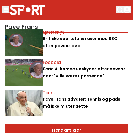
Pave Frans
Sportsnyt
Britiske sportsfans raser mod BBC
efter pavens død
Fodbold
Serie A-kampe udskydes efter pavens
død: "Ville være upassende"
Tennis
Pave Frans advarer: Tennis og padel
må ikke mister dette
Flere artikler