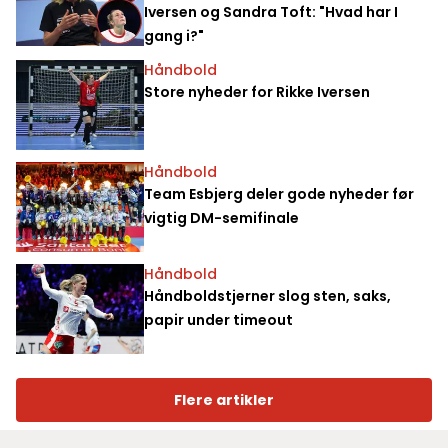
Iversen og Sandra Toft: "Hvad har I
gang i?"
Håndbold
Store nyheder for Rikke Iversen
Håndbold
Team Esbjerg deler gode nyheder før
vigtig DM-semifinale
Håndbold
Håndboldstjerner slog sten, saks,
papir under timeout
Flere artikler