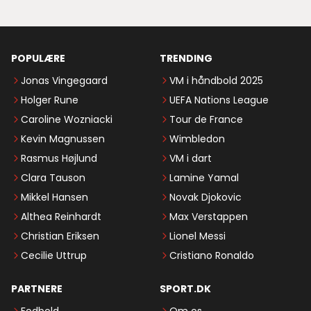
POPULÆRE
TRENDING
Jonas Vingegaard
VM i håndbold 2025
Holger Rune
UEFA Nations League
Caroline Wozniacki
Tour de France
Kevin Magnussen
Wimbledon
Rasmus Højlund
VM i dart
Clara Tauson
Lamine Yamal
Mikkel Hansen
Novak Djokovic
Althea Reinhardt
Max Verstappen
Christian Eriksen
Lionel Messi
Cecilie Uttrup
Cristiano Ronaldo
PARTNERE
SPORT.DK
Fodbold
Om os