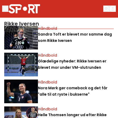
Rikke Iversen
Håndbold
Sandra Toft er blevet mor samme dag
som Rikke Iversen
Håndbold
Glædelige nyheder: Rikke Iversen er
blevet mor under VM-slutrunden
Håndbold
Nora Mørk gør comeback og det får
"alle til at ryste i bukserne"
Håndbold
Helle Thomsen langer ud efter Rikke