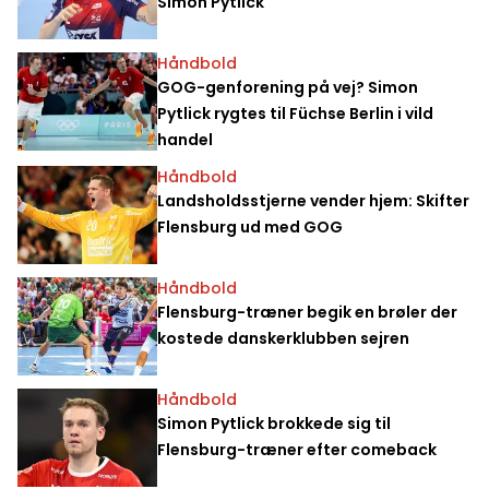
Simon Pytlick
Håndbold
GOG-genforening på vej? Simon
Pytlick rygtes til Füchse Berlin i vild
handel
Håndbold
Landsholdsstjerne vender hjem: Skifter
Flensburg ud med GOG
Håndbold
Flensburg-træner begik en brøler der
kostede danskerklubben sejren
Håndbold
Simon Pytlick brokkede sig til
Flensburg-træner efter comeback