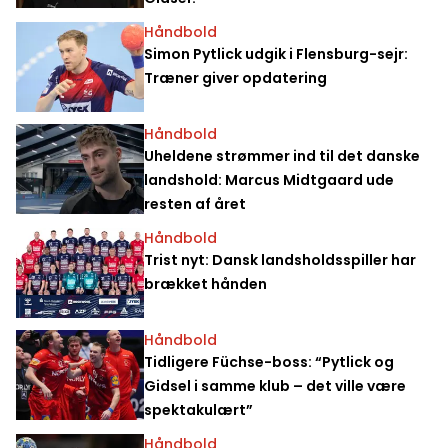
Håndbold
Simon Pytlick udgik i Flensburg-sejr:
Træner giver opdatering
Håndbold
Uheldene strømmer ind til det danske
landshold: Marcus Midtgaard ude
resten af året
Håndbold
Trist nyt: Dansk landsholdsspiller har
brækket hånden
Håndbold
Tidligere Füchse-boss: “Pytlick og
Gidsel i samme klub – det ville være
spektakulært”
Håndbold