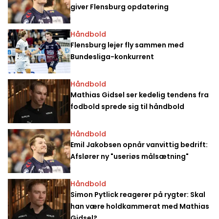
giver Flensburg opdatering
Håndbold
Flensburg lejer fly sammen med
Bundesliga-konkurrent
Håndbold
Mathias Gidsel ser kedelig tendens fra
fodbold sprede sig til håndbold
Håndbold
Emil Jakobsen opnår vanvittig bedrift:
Afslører ny "useriøs målsætning"
Håndbold
Simon Pytlick reagerer på rygter: Skal
han være holdkammerat med Mathias
Gidsel?