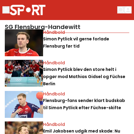
SG Flensburg-Handewitt
Håndbold
Simon Pytlick vil gerne forlade
Flensburg før tid
Håndbold
Simon Pytlick blev den store helt i
opgør mod Mathias Gidsel og Füchse
Berlin
Håndbold
Flensburg-fans sender klart budskab
til Simon Pytlick efter Füchse-skifte
Håndbold
Emil Jakobsen udgik med skade: Nu