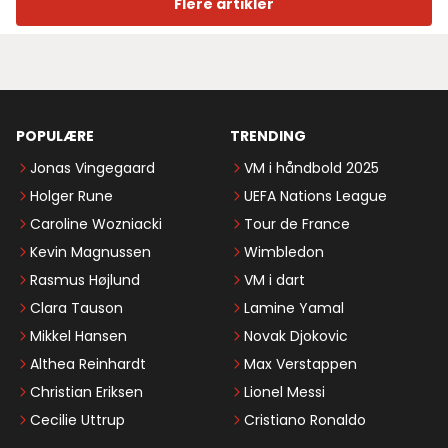
Flere artikler
POPULÆRE
TRENDING
Jonas Vingegaard
VM i håndbold 2025
Holger Rune
UEFA Nations League
Caroline Wozniacki
Tour de France
Kevin Magnussen
Wimbledon
Rasmus Højlund
VM i dart
Clara Tauson
Lamine Yamal
Mikkel Hansen
Novak Djokovic
Althea Reinhardt
Max Verstappen
Christian Eriksen
Lionel Messi
Cecilie Uttrup
Cristiano Ronaldo