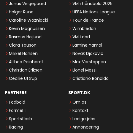
Jonas Vingegaard
VM i håndbold 2025
Holger Rune
UEFA Nations League
Caroline Wozniacki
Tour de France
Kevin Magnussen
Wimbledon
Rasmus Højlund
VM i dart
Clara Tauson
Lamine Yamal
Mikkel Hansen
Novak Djokovic
Althea Reinhardt
Max Verstappen
Christian Eriksen
Lionel Messi
Cecilie Uttrup
Cristiano Ronaldo
PARTNERE
SPORT.DK
Fodbold
Om os
Formel 1
Kontakt
Sportsflash
Ledige jobs
Racing
Annoncering