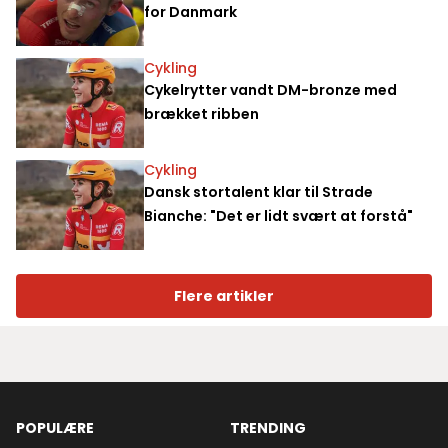
for Danmark
Cykling
Cykelrytter vandt DM-bronze med
brækket ribben
Cykling
Dansk stortalent klar til Strade
Bianche: "Det er lidt svært at forstå"
Flere artikler
POPULÆRE
TRENDING