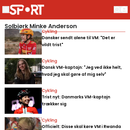
Solbjørk Minke Anderson
Cykling
Dansker sendt alene til VM: "Det er
vildt trist"
Cykling
Dansk VM-kaptajn: "Jeg ved ikke helt,
hvad jeg skal gøre af mig selv"
Cykling
Trist nyt: Danmarks VM-kaptajn
trækker sig
Cykling
Officielt: Disse skal køre VM i Rwanda