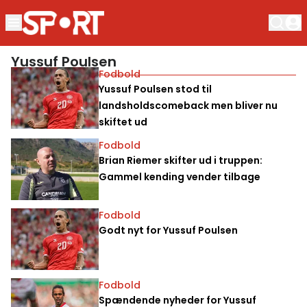
Yussuf Poulsen
Fodbold
Yussuf Poulsen stod til
landsholdscomeback men bliver nu
skiftet ud
Fodbold
Brian Riemer skifter ud i truppen:
Gammel kending vender tilbage
Fodbold
Godt nyt for Yussuf Poulsen
Fodbold
Spændende nyheder for Yussuf