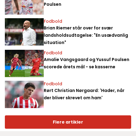
Poulsen
Fodbold
Brian Riemer står over for svær
landsholdsudtagelse: "En usædvanlig
situation"
Fodbold
Amalie Vangsgaard og Yussuf Poulsen
scorede årets mål - se kasserne
Fodbold
Rørt Christian Nørgaard: 'Hader, når
der bliver skrevet om ham'
Flere artikler