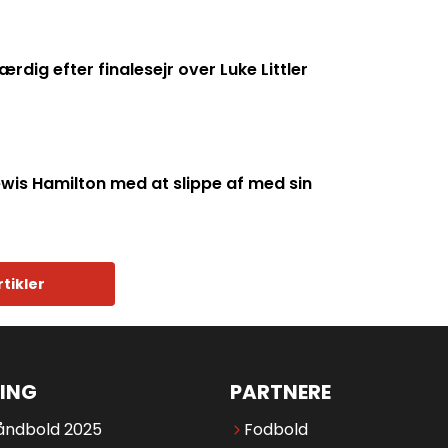
ig efter finalesejr over Luke Littler
wis Hamilton med at slippe af med sin
rtikler
ING
PARTNERE
åndbold 2025
Fodbold