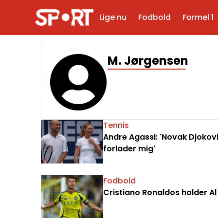
Lige nu
Fodbold
Formel 1
M. Jørgensen
Tennis
Andre Agassi: 'Novak Djokovic
forlader mig'
Fodbold
Cristiano Ronaldos holder Al 