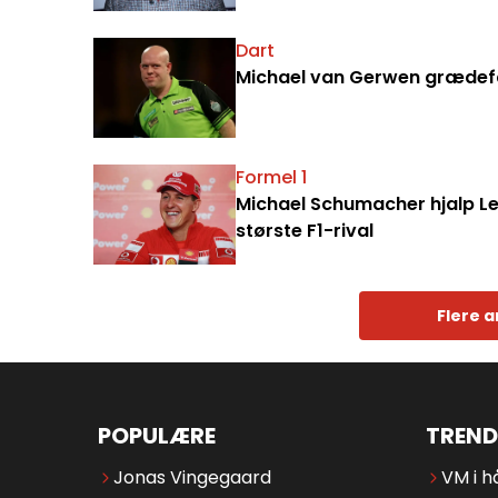
Dart
Michael van Gerwen grædefærd
Formel 1
Michael Schumacher hjalp Le
største F1-rival
Flere a
POPULÆRE
TREND
Jonas Vingegaard
VM i h