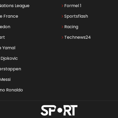
Nations League
Formel 1
de France
Sportsflash
edon
Racing
art
Technews24
e Yamal
Djokovic
erstappen
 Messi
ano Ronaldo