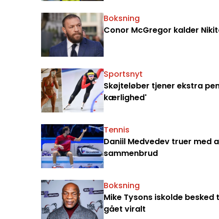
Boksning
Conor McGregor kalder Nikita
Sportsnyt
Skøjteløber tjener ekstra p
kærlighed'
Tennis
Daniil Medvedev truer med at
sammenbrud
Boksning
Mike Tysons iskolde besked t
gået viralt