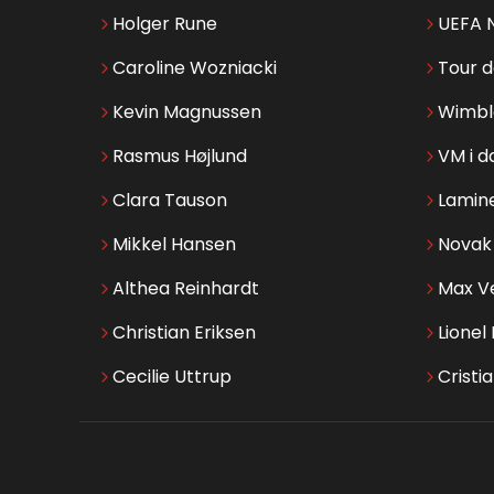
Holger Rune
UEFA 
Caroline Wozniacki
Tour 
Kevin Magnussen
Wimbl
Rasmus Højlund
VM i d
Clara Tauson
Lamin
Mikkel Hansen
Novak 
Althea Reinhardt
Max V
Christian Eriksen
Lionel
Cecilie Uttrup
Cristi