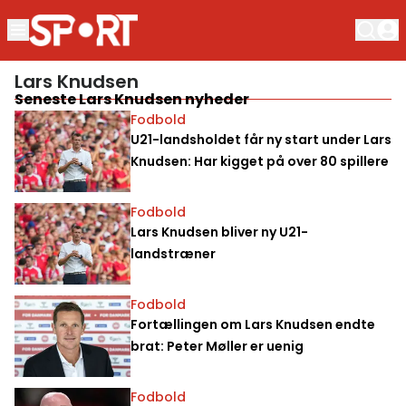
Lars Knudsen
Seneste Lars Knudsen nyheder
Fodbold
U21-landsholdet får ny start under Lars
Knudsen: Har kigget på over 80 spillere
Fodbold
Lars Knudsen bliver ny U21-
landstræner
Fodbold
Fortællingen om Lars Knudsen endte
brat: Peter Møller er uenig
Fodbold