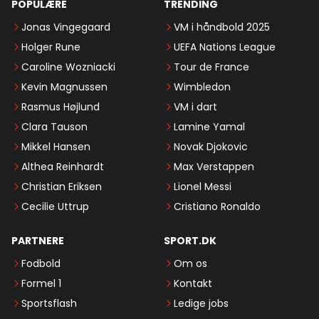
POPULÆRE
TRENDING
Jonas Vingegaard
VM i håndbold 2025
Holger Rune
UEFA Nations League
Caroline Wozniacki
Tour de France
Kevin Magnussen
Wimbledon
Rasmus Højlund
VM i dart
Clara Tauson
Lamine Yamal
Mikkel Hansen
Novak Djokovic
Althea Reinhardt
Max Verstappen
Christian Eriksen
Lionel Messi
Cecilie Uttrup
Cristiano Ronaldo
PARTNERE
SPORT.DK
Fodbold
Om os
Formel 1
Kontakt
Sportsflash
Ledige jobs