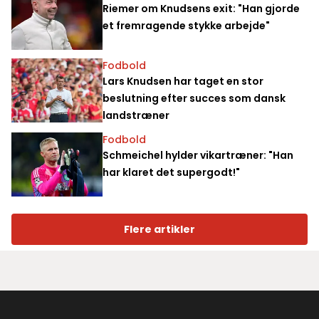
Riemer om Knudsens exit: "Han gjorde
et fremragende stykke arbejde"
Fodbold
Lars Knudsen har taget en stor
beslutning efter succes som dansk
landstræner
Fodbold
Schmeichel hylder vikartræner: "Han
har klaret det supergodt!"
Flere artikler