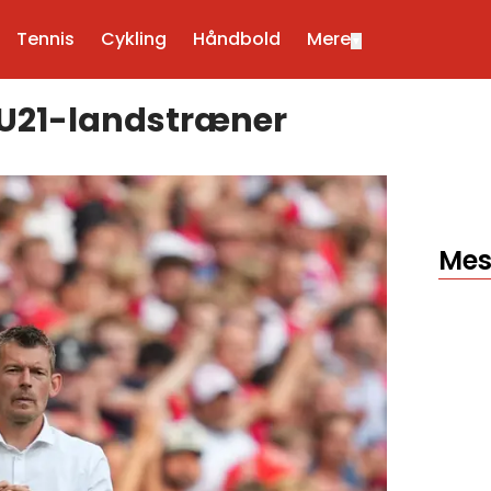
Tennis
Cykling
Håndbold
Mere
▼
 U21-landstræner
Mes