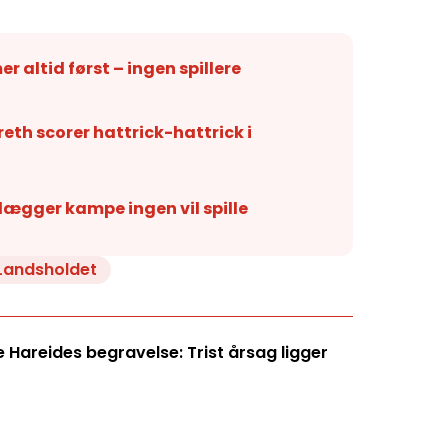
 altid først – ingen spillere
th scorer hattrick-hattrick i
nlægger kampe ingen vil spille
Landsholdet
Hareides begravelse: Trist årsag ligger