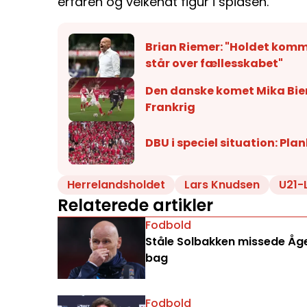
erfaren og velkendt figur i spidsen.
Brian Riemer: "Holdet kommer
står over fællesskabet"
Den danske komet Mika Biere
Frankrig
DBU i speciel situation: Pla
Herrelandsholdet
Lars Knudsen
U21-
Relaterede artikler
Fodbold
Ståle Solbakken missede Åge 
bag
Fodbold