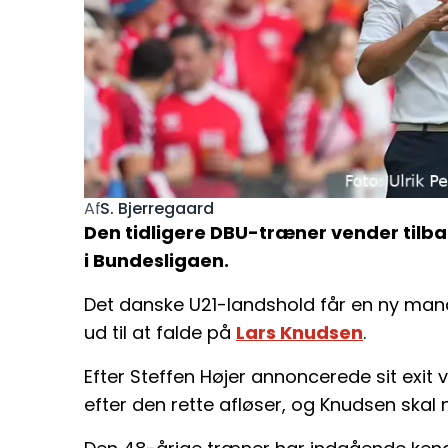
S. Bjerregaard
Af
Den tidligere DBU-træner vender tilba
i Bundesligaen.
Det danske U21-landshold får en ny mand
ud til at falde på
Lars Knudsen
.
Efter Steffen Højer annoncerede sit exit 
efter den rette afløser, og Knudsen skal