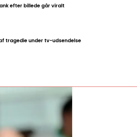
k efter billede går viralt
f tragedie under tv-udsendelse