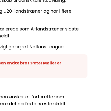
kab til dansk talentudvikling.
og U20-landstræner og har i flere
vikarierede som A-landstræner sidste
eldt.
vigtige sejre i Nations League.
n endte brat: Peter Møller er
at han ønsker at fortsætte som
være det perfekte næste skridt.