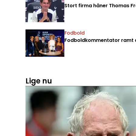
Stort firma håner Thomas Fran
Fodbold
Fodboldkommentator ramt a
Lige nu