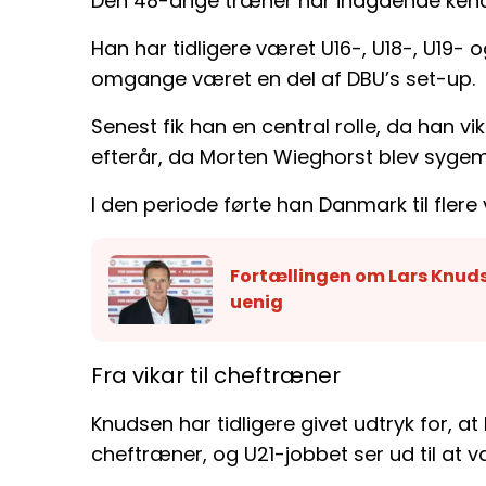
Den 48-årige træner har indgående kends
Han har tidligere været U16-, U18-, U19- 
omgange været en del af DBU’s set-up.
Senest fik han en central rolle, da han 
efterår, da Morten Wieghorst blev sygem
I den periode førte han Danmark til flere 
Fortællingen om Lars Knudse
uenig
Fra vikar til cheftræner
Knudsen har tidligere givet udtryk for, 
cheftræner, og U21-jobbet ser ud til at 