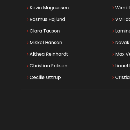
Kevin Magnussen
Wimbl
Rasmus Højlund
VM i d
Clara Tauson
Lamin
Mikkel Hansen
Novak 
Althea Reinhardt
Max V
Christian Eriksen
Lionel
Cecilie Uttrup
Cristi