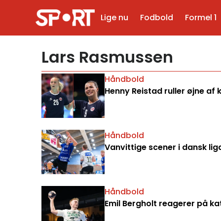
Lige nu
Fodbold
Formel 1
Lars Rasmussen
Håndbold
Henny Reistad ruller øjne a
Håndbold
Vanvittige scener i dansk li
Håndbold
Emil Bergholt reagerer på ka