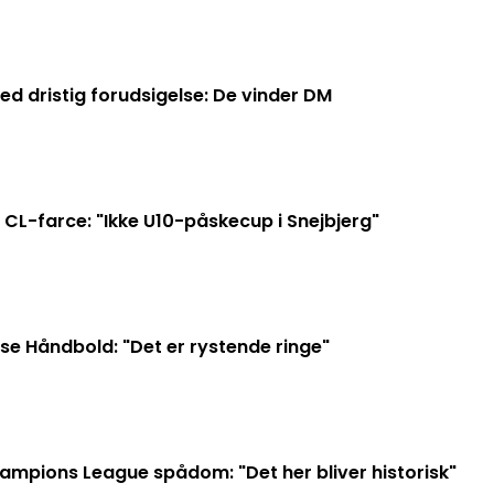
 dristig forudsigelse: De vinder DM
CL-farce: "Ikke U10-påskecup i Snejbjerg"
se Håndbold: "Det er rystende ringe"
mpions League spådom: "Det her bliver historisk"