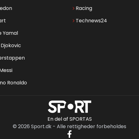
edon
Racing
art
Technews24
e Yamal
Djokovic
erstappen
 Messi
ano Ronaldo
En del af SPORTAS
©
2026
Sport.dk
-
Alle rettigheder forbeholdes