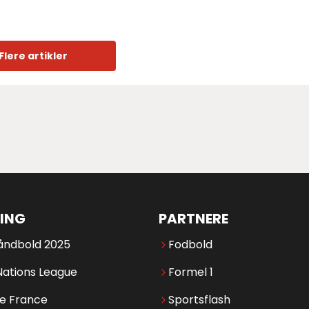
Flere artikler
ING
PARTNERE
åndbold 2025
Fodbold
Nations League
Formel 1
de France
Sportsflash