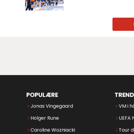
POPULÆRE
TREND
Jonas Vingegaard
VM i h
Holger Rune
UEFA 
Caroline Wozniacki
Tour 