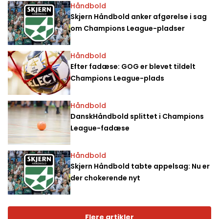
Håndbold
Skjern Håndbold anker afgørelse i sag
om Champions League-pladser
Håndbold
Efter fadæse: GOG er blevet tildelt
Champions League-plads
Håndbold
DanskHåndbold splittet i Champions
League-fadæse
Håndbold
Skjern Håndbold tabte appelsag: Nu er
der chokerende nyt
Flere artikler