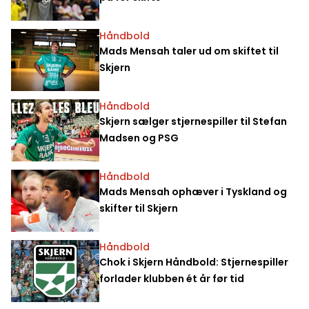
Håndbold
Mads Mensah taler ud om skiftet til
Skjern
Håndbold
Skjern sælger stjernespiller til Stefan
Madsen og PSG
Håndbold
Mads Mensah ophæver i Tyskland og
skifter til Skjern
Håndbold
Chok i Skjern Håndbold: Stjernespiller
forlader klubben ét år før tid