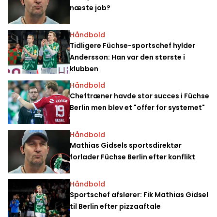
næste job?
Håndbold
Tidligere Füchse-sportschef hylder
Andersson: Han var den største i
klubben
Håndbold
Cheftræner havde stor succes i Füchse
Berlin men blev et "offer for systemet"
Håndbold
Mathias Gidsels sportsdirektør
forlader Füchse Berlin efter konflikt
Håndbold
Sportschef afslører: Fik Mathias Gidsel
til Berlin efter pizzaaftale