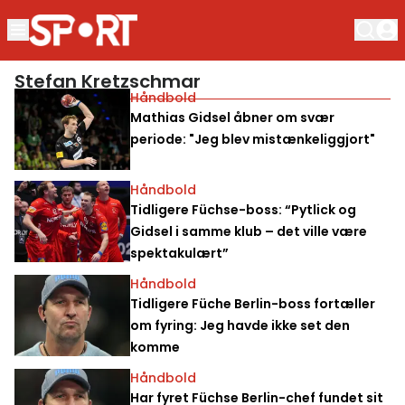
Stefan Kretzschmar
Håndbold
Mathias Gidsel åbner om svær
periode: "Jeg blev mistænkeliggjort"
Håndbold
Tidligere Füchse-boss: “Pytlick og
Gidsel i samme klub – det ville være
spektakulært”
Håndbold
Tidligere Füche Berlin-boss fortæller
om fyring: Jeg havde ikke set den
komme
Håndbold
Har fyret Füchse Berlin-chef fundet sit