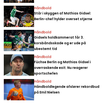
Håndbold
Står i skyggen af Mathias Gidsel:
Berlin-chef hylder overset stjerne
Håndbold
Gidsels holdkammerat får 3.
korsbåndsskade og er ude på
ubestemt tid
Håndbold
Füchse Berlin og Mathias Gidsel i
overraskende exit: Nu reagerer
sportschefen
Håndbold
Håndboldlegende afslører rekordbud
på Emil Nielsen