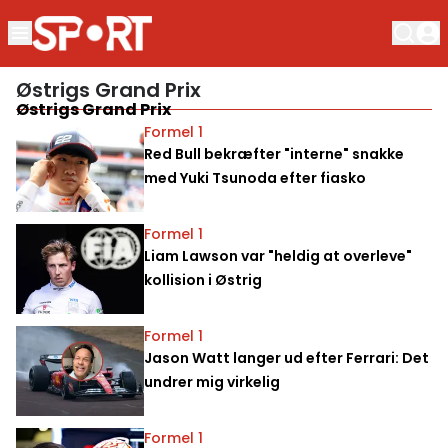
Østrigs Grand Prix
Østrigs Grand Prix
Formel 1
Red Bull bekræfter "interne" snakke
med Yuki Tsunoda efter fiasko
Formel 1
Liam Lawson var "heldig at overleve"
kollision i Østrig
Formel 1
Jason Watt langer ud efter Ferrari: Det
undrer mig virkelig
Formel 1