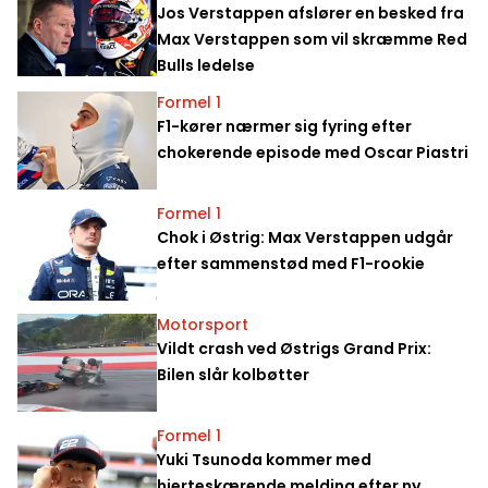
Jos Verstappen afslører en besked fra
Max Verstappen som vil skræmme Red
Bulls ledelse
Formel 1
F1-kører nærmer sig fyring efter
chokerende episode med Oscar Piastri
Formel 1
Chok i Østrig: Max Verstappen udgår
efter sammenstød med F1-rookie
Motorsport
Vildt crash ved Østrigs Grand Prix:
Bilen slår kolbøtter
Formel 1
Yuki Tsunoda kommer med
hjerteskærende melding efter ny