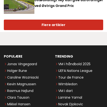
ved Østrigs Grand Prix
Flere artikler
POPULÆRE
TRENDING
Jonas Vingegaard
VM i håndbold 2025
Holger Rune
UEFA Nations League
Caroline Wozniacki
Tour de France
Kevin Magnussen
Wimbledon
Rasmus Højlund
VM i dart
Clara Tauson
Lamine Yamal
Mikkel Hansen
Novak Djokovic