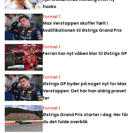
fiasko
Formel 1
Max Verstappen skuffer fælt i
kvalifikationen til Østrigs Grand Prix
Formel 1
Ferrari har nyt våben klar til Østrigs GP
Formel 1
Østrigs GP byder på noget nyt for Max
Verstappen: Det har han aldrig prøvet
før
Formel 1
Østrigs Grand Prix starter i dag: Her får
du det fulde overblik