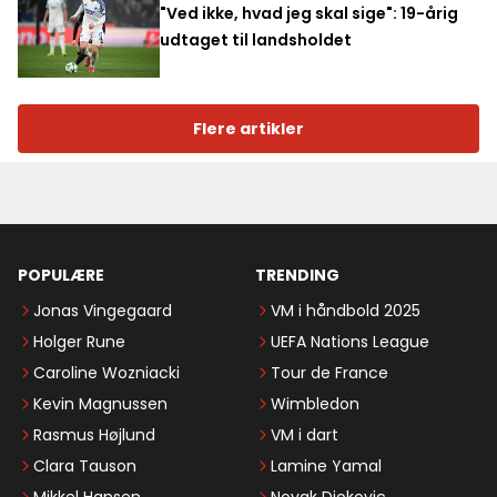
"Ved ikke, hvad jeg skal sige": 19-årig
udtaget til landsholdet
Flere artikler
POPULÆRE
TRENDING
Jonas Vingegaard
VM i håndbold 2025
Holger Rune
UEFA Nations League
Caroline Wozniacki
Tour de France
Kevin Magnussen
Wimbledon
Rasmus Højlund
VM i dart
Clara Tauson
Lamine Yamal
Mikkel Hansen
Novak Djokovic