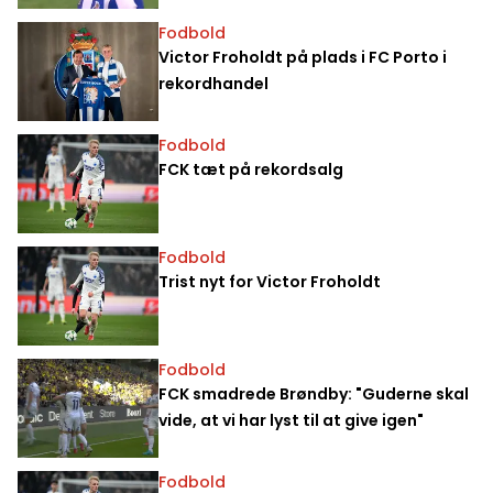
Fodbold
Victor Froholdt på plads i FC Porto i
rekordhandel
Fodbold
FCK tæt på rekordsalg
Fodbold
Trist nyt for Victor Froholdt
Fodbold
FCK smadrede Brøndby: "Guderne skal
vide, at vi har lyst til at give igen"
Fodbold