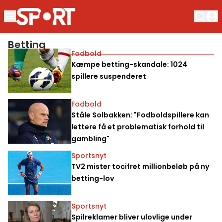
Betting
Fodbold
Kæmpe betting-skandale: 1024
spillere suspenderet
Fodbold
Ståle Solbakken: "Fodboldspillere kan
lettere få et problematisk forhold til
gambling"
Sportsnyt
TV2 mister tocifret millionbeløb på ny
betting-lov
Sportsnyt
Spilreklamer bliver ulovlige under