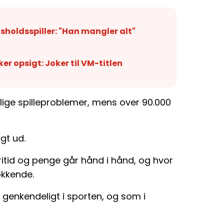
sholdsspiller: "Han mangler alt"
r opsigt: Joker til VM-titlen
ige spilleproblemer, mens over 90.000
gt ud.
fritid og penge går hånd i hånd, og hvor
lokkende.
genkendeligt i sporten, og som i