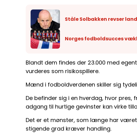
Ståle Solbakken revser land
Norges fodboldsucces vække
Blandt dem findes der 23.000 med egentl
vurderes som risikospillere.
Mænd i fodboldverdenen skiller sig tydeli
De befinder sig i en hverdag, hvor pres, 
adgang til hurtige gevinster kan virke til
Det er et mønster, som længe har været 
stigende grad kræver handling.