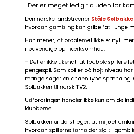
“Der er meget ledig tid uden for k
Den norske landstræner
Ståle Solbakke
hvordan gambling kan gribe fat i unge 
Han mener, at problemet ikke er nyt, me
nødvendige opmærksomhed.
- Det er ikke ukendt, at fodboldspillere le
pengespil. Som spiller på højt niveau h
mange søger en anden type spænding. Fo
Solbakken til norsk TV2.
Udfordringen handler ikke kun om de indi
klubberne.
Solbakken understreger, at miljøet omkri
hvordan spillerne forholder sig til gambli