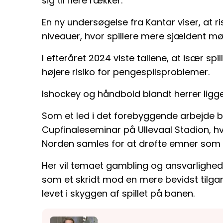
sig til flere rækker.
En ny undersøgelse fra Kantar viser, at 
niveauer, hvor spillere mere sjældent mød
I efteråret 2024 viste tallene, at især spi
højere risiko for pengespilsproblemer.
Ishockey og håndbold blandt herrer ligger
Som et led i det forebyggende arbejde bliv
Cupfinaleseminar på Ullevaal Stadion, hv
Norden samles for at drøfte emner som spi
Her vil temaet gambling og ansvarlighed 
som et skridt mod en mere bevidst tilgan
levet i skyggen af spillet på banen.