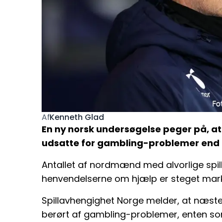
Kenneth Glad
Af
En ny norsk undersøgelse peger på, at
udsatte for gambling-problemer end r
Antallet af nordmænd med alvorlige spil
henvendelserne om hjælp er steget mar
Spillavhengighet Norge melder, at næsten
berørt af gambling-problemer, enten som