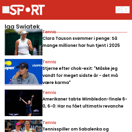
Iga Swiatek
Tennis
Clara Tauson svømmer i penge: Så
mange millioner har hun tjent i 2025
Tennis
Stjerne efter chok-exit: "Måske jeg
vandt for meget sidste år - det må
være karma"
Tennis
Amerikaner tabte Wimbledon-finale 6-
0, 6-0: Har nu fået ultimativ revanche
Tennis
Tennisspiller om Sabalenka og