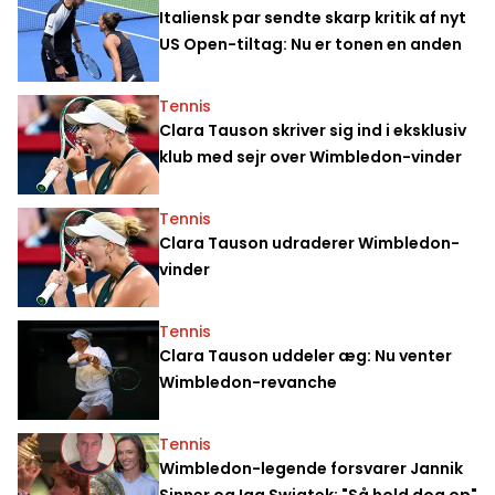
Italiensk par sendte skarp kritik af nyt
US Open-tiltag: Nu er tonen en anden
Tennis
Clara Tauson skriver sig ind i eksklusiv
klub med sejr over Wimbledon-vinder
Tennis
Clara Tauson udraderer Wimbledon-
vinder
Tennis
Clara Tauson uddeler æg: Nu venter
Wimbledon-revanche
Tennis
Wimbledon-legende forsvarer Jannik
Sinner og Iga Swiatek: "Så hold dog op"