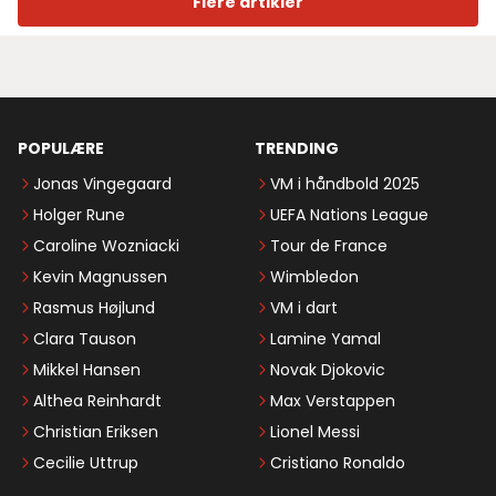
Flere artikler
POPULÆRE
TRENDING
Jonas Vingegaard
VM i håndbold 2025
Holger Rune
UEFA Nations League
Caroline Wozniacki
Tour de France
Kevin Magnussen
Wimbledon
Rasmus Højlund
VM i dart
Clara Tauson
Lamine Yamal
Mikkel Hansen
Novak Djokovic
Althea Reinhardt
Max Verstappen
Christian Eriksen
Lionel Messi
Cecilie Uttrup
Cristiano Ronaldo