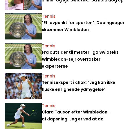
Tennis
"Et lavpunkt for sporten": Dopingsager
skæmmer Wimbledon
Tennis
Fra outsider til mester: Iga Swiateks
Wimbledon-sejr overrasker
eksperterne
Tennis
Tennisekspert i chok: "Jeg kan ikke
huske en lignende ydmygelse"
Tennis
Clara Tauson efter Wimbledon-
afklapsning: Jeg er ved at dø