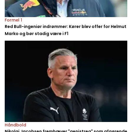
Formel 1
Red Bull-ingeniør indrømmer: Kører blev offer for Helmut
Marko og bør stadig være i F1
Håndbold
Nikolaj Jacobsen fremhæver "genistreg" som afgørende