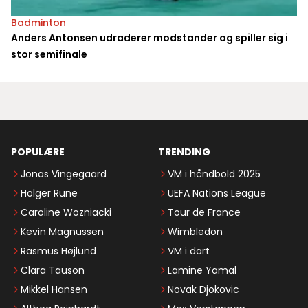
Badminton
Anders Antonsen udraderer modstander og spiller sig i
stor semifinale
POPULÆRE
TRENDING
Jonas Vingegaard
VM i håndbold 2025
Holger Rune
UEFA Nations League
Caroline Wozniacki
Tour de France
Kevin Magnussen
Wimbledon
Rasmus Højlund
VM i dart
Clara Tauson
Lamine Yamal
Mikkel Hansen
Novak Djokovic