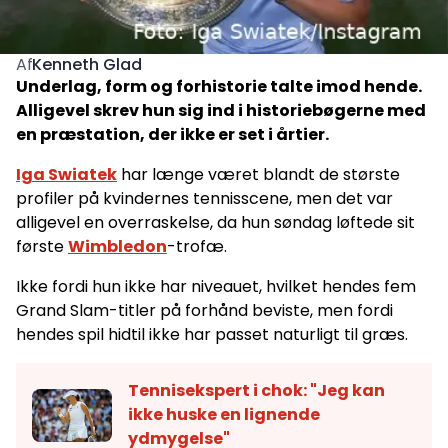
Kenneth Glad
Af
Underlag, form og forhistorie talte imod hende.
Alligevel skrev hun sig ind i historiebøgerne med
en præstation, der ikke er set i årtier.
Iga Swiatek
har længe været blandt de største
profiler på kvindernes tennisscene, men det var
alligevel en overraskelse, da hun søndag løftede sit
første
Wimbledon
-trofæ.
Ikke fordi hun ikke har niveauet, hvilket hendes fem
Grand Slam-titler på forhånd beviste, men fordi
hendes spil hidtil ikke har passet naturligt til græs.
Tennisekspert i chok: "Jeg kan
ikke huske en lignende
ydmygelse"