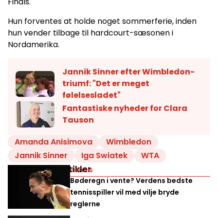
Finals.
Hun forventes at holde noget sommerferie, inden
hun vender tilbage til hardcourt-sæsonen i
Nordamerika.
Jannik Sinner efter Wimbledon-
triumf: "Det er meget
følelsesladet"
Fantastiske nyheder for Clara
Tauson
Amanda Anisimova
Wimbledon
Jannik Sinner
Iga Swiatek
WTA
Relaterede artikler
Tennis
Bøderegn i vente? Verdens bedste
tennisspiller vil med vilje bryde
reglerne