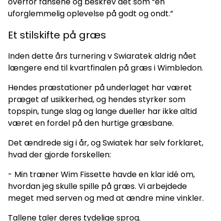
overfor fansene og beskrev det som “en
uforglemmelig oplevelse på godt og ondt.”
Et stilskifte på græs
Inden dette års turnering v Swiaratek aldrig nået
længere end til kvartfinalen på græs i Wimbledon.
Hendes præstationer på underlaget har været
præget af usikkerhed, og hendes styrker som
topspin, tunge slag og lange dueller har ikke altid
været en fordel på den hurtige græsbane.
Det ændrede sig i år, og Swiatek har selv forklaret,
hvad der gjorde forskellen:
- Min træner Wim Fissette havde en klar idé om,
hvordan jeg skulle spille på græs. Vi arbejdede
meget med serven og med at ændre mine vinkler.
Tallene taler deres tydelige sprog.