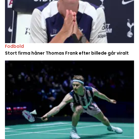
Fodbold
Stort firma håner Thomas Frank efter billede går viralt