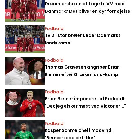
Drømmer du om at tage til VM med
Danmark? Det bliver en dyr fornøjelse
Fodbold
TV 2 i stor brøler under Danmarks
landskamp
Fodbold
Thomas Gravesen angriber Brian
Riemer efter Grækenland-kamp
Fodbold
Brian Riemer imponeret af Froholdt:
"Det jeg elsker mest ved Victor er..."
Fodbold
Kasper Schmeichel i modvind:
"Bemærkede det ikke"