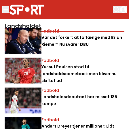
Landsholdet
Fodbold
Var det forkert at forlænge med Brian
Riemer? Nu svarer DBU
Fodbold
Yussuf Poulsen stod til
landsholdscomeback men bliver nu
skiftet ud
Fodbold
Landsholdsdebutant har misset 185
kampe
Fodbold
Anders Dreyer tjener millioner: Lidt