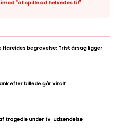
imod "at spille ad helvedes til"
Hareides begravelse: Trist årsag ligger
k efter billede går viralt
f tragedie under tv-udsendelse