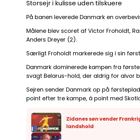
Storsejr i kulisse uden tilskuere
På banen leverede Danmark en overbevi
Målene blev scoret af Victor Froholdt, R
Anders Dreyer (2).
Særligt Froholdt markerede sig i sin fø
Danmark dominerede kampen fra første f
svagt Belarus-hold, der aldrig for alvor bl
Sejren sender Danmark op på førsteplad
point efter tre kampe, á point med Sko
Zidanes søn vender Frankrig 
landshold