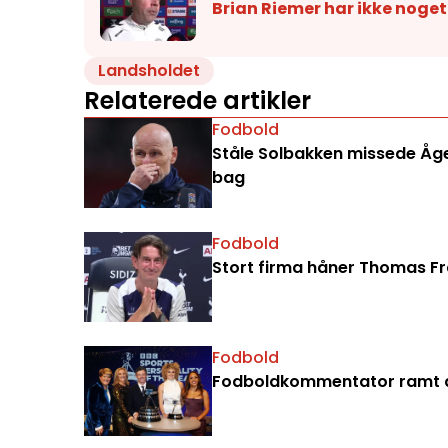
Brian Riemer har ikke noget 
Landsholdet
Relaterede artikler
Fodbold
Ståle Solbakken missede Åge 
bag
Fodbold
Stort firma håner Thomas Fran
Fodbold
Fodboldkommentator ramt a