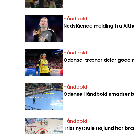
Håndbold
Nedslående melding fra Alth
Håndbold
Odense-træner deler gode n
Håndbold
Odense Håndbold smadrer b
Håndbold
Trist nyt: Mie Højlund har b