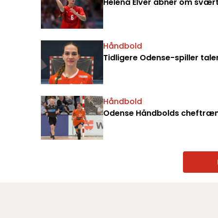
Helena Elver åbner om svært s
Håndbold
Tidligere Odense-spiller tale
Håndbold
Odense Håndbolds cheftræne