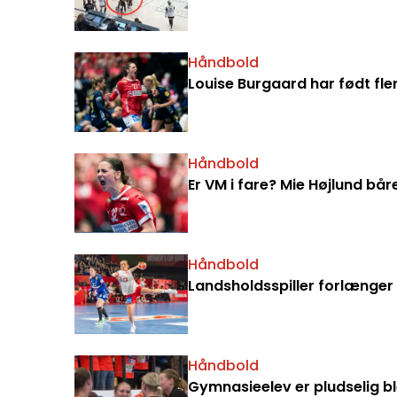
Håndbold
Louise Burgaard har født fl
Håndbold
Er VM i fare? Mie Højlund bå
Håndbold
Landsholdsspiller forlænge
Håndbold
Gymnasieelev er pludselig b