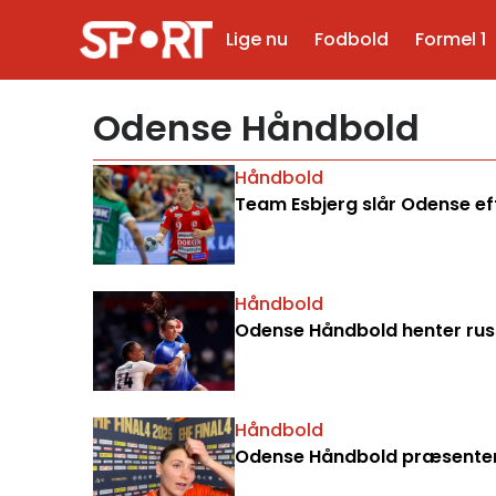
Lige nu
Fodbold
Formel 1
Odense Håndbold
Håndbold
Team Esbjerg slår Odense ef
Håndbold
Odense Håndbold henter rus
Håndbold
Odense Håndbold præsenterer