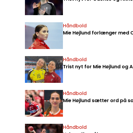
Håndbold
Mie Højlund forlænger med 
Håndbold
Trist nyt for Mie Højlund og 
Håndbold
Mie Højlund sætter ord på sa
Håndbold