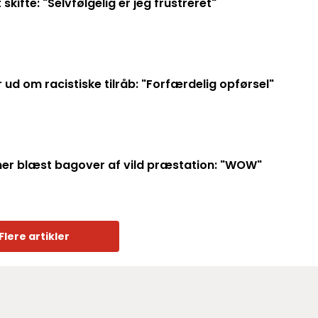
kifte: "Selvfølgelig er jeg frustreret"
r ud om racistiske tilråb: "Forfærdelig opførsel"
r blæst bagover af vild præstation: "WOW"
Flere artikler