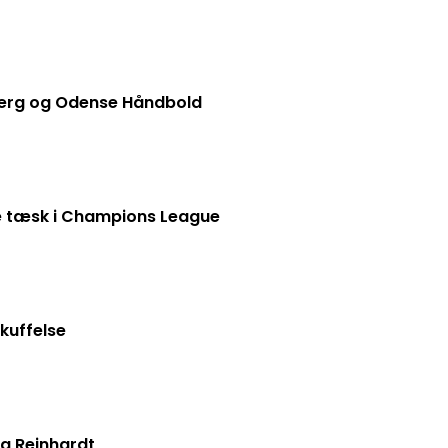
jerg og Odense Håndbold
e tæsk i Champions League
kuffelse
ea Reinhardt