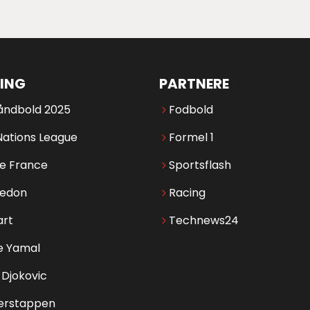
ING
PARTNERE
åndbold 2025
Fodbold
Nations League
Formel 1
de France
Sportsflash
edon
Racing
art
Technews24
e Yamal
Djokovic
erstappen