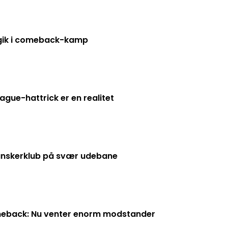
dgik i comeback-kamp
gue-hattrick er en realitet
anskerklub på svær udebane
omeback: Nu venter enorm modstander