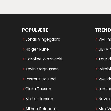
POPULÆRE
TREND
Jonas Vingegaard
VM i h
Holger Rune
UEFA 
Caroline Wozniacki
Tour 
Kevin Magnussen
Wimbl
Rasmus Højlund
VM i d
Clara Tauson
Lamin
Mikkel Hansen
Novak 
Althea Reinhardt
Max V