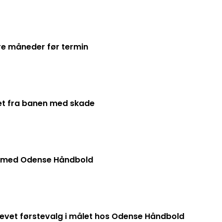
ere måneder før termin
ret fra banen med skade
r med Odense Håndbold
levet førstevalg i målet hos Odense Håndbold