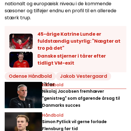
nationalt og europæisk niveau i de kommende
sæsoner og tilføjer endnu en profil til en allerede
stærk trup.
45-årige Katrine Lunde er
fuldstændig ustyrlig: "Nægter at
tro på det"
Danske stjerner i tårer efter
tidligt VM-exit
Odense Håndbold
Jakob Vestergaard
Relaterede artikler
Håndbold
Nikolaj Jacobsen fremhæver
"genistreg" som afgørende årsag til
Danmarks succes
Håndbold
Simon Pytlick vil gerne forlade
Flensburg før tid