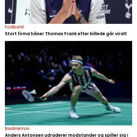
Fodbold
Stort firma håner Thomas Frank efter billede går viralt
Badminton
Anders Antonsen udraderer modstander og spiller sig i