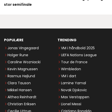
stor semifinale
POPULÆRE
TRENDING
Jonas Vingegaard
VM i håndbold 2025
Holger Rune
UEFA Nations League
Caroline Wozniacki
Tour de France
Kevin Magnussen
Wimbledon
Rasmus Højlund
VM i dart
Clara Tauson
Lamine Yamal
Mikkel Hansen
Novak Djokovic
Althea Reinhardt
Max Verstappen
Christian Eriksen
Lionel Messi
Cecilie Uttrup
Cristiano Ronaldo